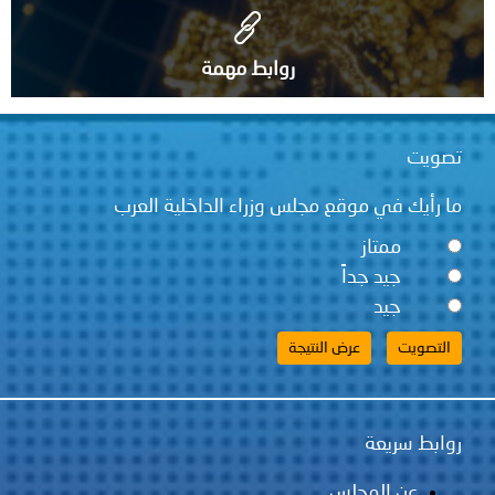
روابط مهمة
قع مجلس وزراء الداخلية العرب
ً
لس