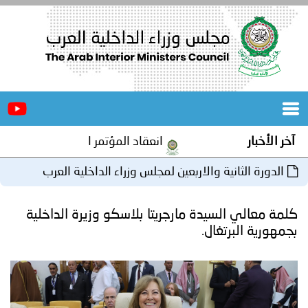
الرئيسية
عن
الأخبار
المجلس
انعقاد المؤتمر العربي الثاني عشر للمسؤولين عن الأمن ا
المكاتب
 والاربعين لمجلس وزراء الداخلية العرب
دورات
المتخصصة
يدة مارجريتا بلاسكو وزيرة الداخلية
المجلس
مؤتمرات
ال.
و
جهود
و
برامج
اجتماعات