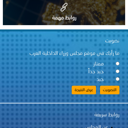
روابط مهمة
قع مجلس وزراء الداخلية العرب
ً
لس