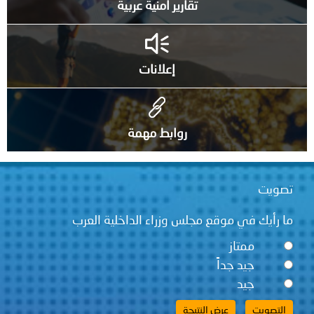
تقارير أمنية عربية
إعلانات
روابط مهمة
قع مجلس وزراء الداخلية العرب
ً