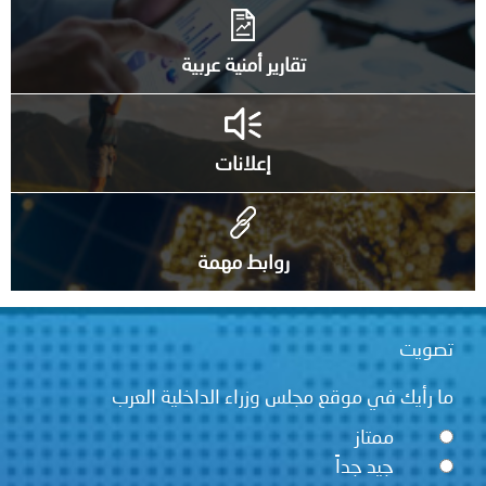
تقارير أمنية عربية
إعلانات
روابط مهمة
قع مجلس وزراء الداخلية العرب
ً