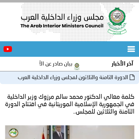
الرئيسية
عن
الأخبار
المجلس
بيان صادر عن الأمانة العامة لمجلس وزراء الداخلية العرب 
المكاتب
 والثلاثون لمجلس وزراء الداخلية العرب
دورات
المتخصصة
كتور محمد سالم مرزوك وزير الداخلية
المجلس
مؤتمرات
لإسلامية الموريتانية في افتتاح الدورة
ين للمجلس..
و
جهود
و
برامج
اجتماعات