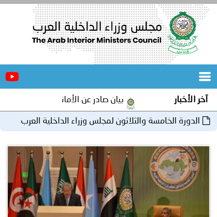
الرئيسية
عن
الأخبار
المجلس
آخر الأخبار
بيان صادر عن الأمانة العامة لمجلس وزراء ال
المكاتب
الدورة الخامسة والثلاثون لمجلس وزراء الداخلية العرب
دورات
المتخصصة
بالجزائر
المجلس
مؤتمرات
و
جهود
و
برامج
اجتماعات