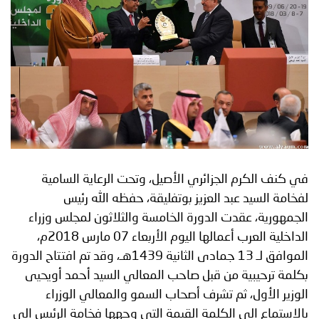
توعوية
إنجازات
الخدمات
صور
الإلكترونية
مجلة
وفيديو
أصداء
إعلانات
من
الأمانة
نحن
اتصل
في كنف الكرم الجزائري الأصيل، وتحت الرعاية السامية
لفخامة السيد عبد العزيز بوتفليقة، حفظه الله رئيس
بنا
الجمهورية، عقدت الدورة الخامسة والثلاثون لمجلس وزراء
الداخلية العرب أعمالها اليوم الأربعاء 07 مارس 2018م،
الموافق لـ 13 جمادى الثانية 1439هـ، وقد تم افتتاح الدورة
بكلمة ترحيبية من قبل صاحب المعالي السيد أحمد أويحيى
الوزير الأول، ثم تشرف أصحاب السمو والمعالي الوزراء
بالاستماع الى الكلمة القيمة التي وجهها فخامة الرئيس الى