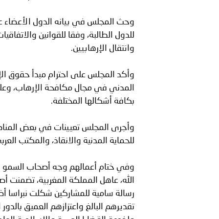
وحث المجلس في بيانه الدول الأعضاء على
للدول الطالبة، وفقا للقوانين والاتفاق
وانتقال الإرهابيين.
وأكد المجلس على احترام مبدأ حقوق الإ
المدني في مجال مكافحة الإرهاب، وعلى
بكافة أشكالها المختلفة.
وأجرى المجلس تعيينات في بعض المناصب
للحماية المدنية والانقاذ، والمكتب العر
وفي ختام أعمالهم وجه أصحاب السمو وا
الله، عاهل المملكة المغربية، تضمنت أص
رسالة سامية للمشاركين شكلت نبراسا أض
تقديرهم البالغ واعتزازهم العميق بالدور 