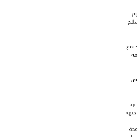
هم
سلاح
جتمع
مة
بي
صره
وجيهه
عدة