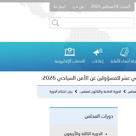
السبت، 8 أغسطس 2026
من نحن
اتصل بنا
ور المرسومين الأميريين معالي النائب الأول لرئيس مجلس الوزراء
أمن العام..
على الأعيان المدنية في مدينة نـجران
لة أصداء الأمانة
إعلانات
الخدمات الإلكترونية
 عشر للمسؤولين عن الأمن السياحي 2026.
لمجلس
الدورة الحادية والثلاثون لمجلس...
بيان اختتام الدورة
دورات المجلس
لفلسطينية والكلية الدولية الجامعية للعلوم والصحة توقعان اتفاقية
الدورة الثالثة والأربعون