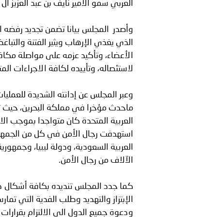
العربي سمو الأمير نايف بن عبد العزيز آل
وأصدر المجلس بيانا تضمن تجديد رفضه ا
الذي يغذي الإرهاب ويثير الفتنة والتباغ
الأعضاء، وتأكيد عزمه على مواصلة مكاف
لاستئصاله، وتأييده لكافة الاجراءات الم
وعبر المجلس عن إدانته الشديدة للعمليات
ماحدث مؤخرا في مملكة البحرين، حيث تم
العربية المتحدة كان متواجدا بموجب الات
استهدفت رجال الأمن في كل من الجمهورية
العربية السعودية، ودولة ليبيا، وجمهورية
الآلاف من رجال الأمن.
كما جدد المجلس تنديده بكافة أشكال دع
الإبتزاز والتهديد وطلب الفدية التي تمار
ودعوة جميع الدول الى الالتزام بقرارات 