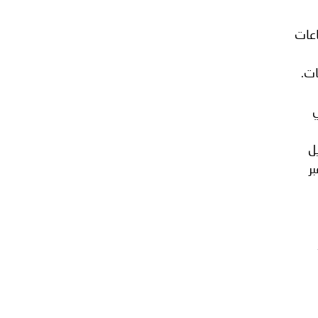
اعات
ات.
ي
ل
ر