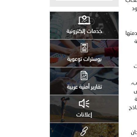
صحاب
ود
خدمات إلكترونية
متها
ة
بوسترات توعوية
ت
ب،
تقارير أمنية عربية
ى
ة
اذج
إعلانات
ان