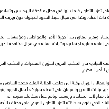
 تعزيز التعاون فيما بينها في مجال ملاحقة الإرهابيين وتسليم
يات ذات الصلة، وكذا في مجال ضبط الحدود للحيلولة دون تهريب ال
نسان وتعزيز التعاون بين أجهزة الأمن والمواطنين ومؤسسات الم
 إقامة مقاربة اجتماعية وشراكة فعالة في مجال مكافحة الجري
 القيادية في المكتب العربي لشؤون المخدرات، والمكتب العر
بي للأمن الفكري.
لمعالي الوزراء برقية الى صاحب الجلالة الملك محمد السادس ن
دق عبارات التقدير والعرفان على تفضله بمباركة أعمال الدورة وت
اء مداولات المجلس، ورسمت برنامج عمل متكاملا، معربين عن
البناء الذي يقوم به جلالته لتعزيز التعاون العربي على مختلف الأص