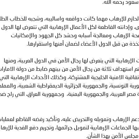
 سعود رحمه الله.
لحازم للإرهاب مهما كانت دوافعه واساليبه، وشجبه للخطاب الط
ض، وإدانته القاطعة لكل الأعمال الإرهابية التي تتعرض لها الدول
حة الإرهاب ومعالجة أسبابه وحشد كل الجهود والإمكانيات
تخذة من قبل الدول الأعضاء لضمان أمنها واستقرارها.
 الإرهابية التي يتعرض لها رجال الأمن في الدول العربية، ومنها
 استهداف ثلاثة من رجال الأمن من بينهم ضابط من دولة الامارا
فاقية الامنية الخليجية المشتركة، وكذلك الأحداث الإرهابية التي
 التونسية، والجمهورية الجزائرية الديمقراطية الشعبية، والممل
 مصر العربية، والجمهورية اليمنية، وجمهورية العراق، التي راح ضح
م الإرهاب وتمويله والتحريض عليه، وتأكيد رفضه القاطع لعمليا
سها الجماعات الإرهابية لتمويل جرائمها، وتجريم دفع الفدية للإرهاب
مجلس الأمن بهذا الشأن.