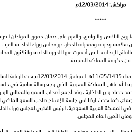
ة لمجلس وزراء الداخلية العرب بشأن الاعتداءات الإرهابية الحوثية 
مراكش: 12/03/2014م
*****
 روح التلاقي والتوافق، والعزم على ضمان حقوق المواطن العرب
سلامته وحريته ومقدراته للخطر، عزز مجلس وزراء الداخلية العرب
تائج الإيجابية التي أسفرت عنها الدورة الحادية والثلاثون للمجل
من حكومة المملكة المغربية.
وكانت الدورة قد بدأت أعمالها اليوم الأربعاء 11/05/1435هـ الموافق 12/03/2014م تحت 
ه الله عاهل المملكة المغربية، الذي وجه رسالة سامية في جلس
محمد حصاد وزير الداخلية ، وقد أجمع أصحاب السمو والمعالي الوزرا
اجتماع. كما تحدث ايضا في جلسة الإفتتاح صاحب السمو الملكي ال
ة في المملكة العربية السعودية، الرئيس الفخري لمجلس وزراء الداخ
مان الأمين العام للمجلس.