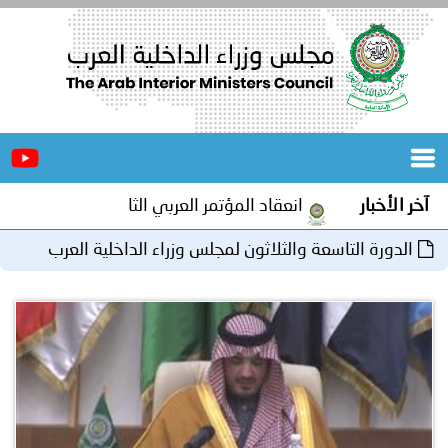
الرئيسية
عن
الأخبار
المجلس
آخر الأخبار
انعقاد المؤتمر العربي الثاني عشر للمسؤولين عن الأمن
المكاتب
الدورة التاسعة والثلاثون لمجلس وزراء الداخلية العرب
دورات
المتخصصة
بتونس
المجلس
مؤتمرات
و
جهود
و
برامج
اجتماعات