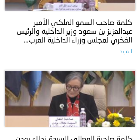
توعوية
إنجازات
الخدمات
صور
الإلكترونية
كلمة صاحب السمو الملكي الأمير
عبدالعزيز بن سعود وزير الداخلية والرئيس
مجلة
وفيديو
الفخري لمجلس وزراء الداخلية العرب...
أصداء
إعلانات
المزيد
من
الأمانة
نحن
اتصل
بنا
كلمة صاحبة المعالي السيدة نجلاء بودن