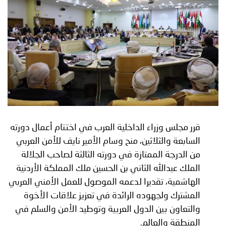
توعوية
إنجازات
الخدمات
صور
الإلكترونية
مجلة
وفيديو
أصداء
إعلانات
من
الأمانة
نحن
اتصل
قرر مجلس وزراء الداخلية العرب في اختتام أعمال دورته
السابعة والثلاثين، منح وسام الأمير نايف للأمن العربي
بنا
من الدرجة الممتازة في دورته الثالثة لصاحب الجلالة
الملك عبدالله الثاني بن الحسين ملك المملكة الأردنية
الهاشمية، تقديرا لدعمه الموصول للعمل الأمني العربي
المشترك ولجهوده الرائدة في تعزيز علاقات الأخوة
والتعاون بين الدول العربية وتوطيد الأمن والسلم في
المنطقة والعالم.