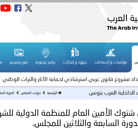
قـطـر ـ 1448/02/21هـ ــ الموافق 2026/08/04 م - مشاركة دولة 
 لدول الخليج العربية..
س
مؤتمرات و اجتماعات
جهود و إنجازات
برامج توعوية
صور وفيديو
مج
ة لمجلس وزراء الداخلية العرب بمناسبة اختتام المؤتمر العربي الثاني
عداد مشروع قانون عربي استرشادي لحماية الآثار والتراث الوطني
 الداخلية العرب بتونس
اني عشر للمسؤولين عن الأمن السياحي
الرئيسية
دورات المجلس
الدورة السا
شتوك الأمين العام للمنظمة الدولية للش
فلسطين ـ 1448/02/22هـ ــ الموافق 2026/08/05 م - الشرطة ا
الدورة السابعة والثلاثين للمجلس.
ترك في المجالات الأكاديمية والتدريبية، والتوعية والإرشاد المجت