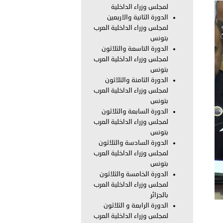
لمجلس وزراء الداخلية
الدورة الثانية والاربعين
بوظبي تحذر من زيادة عدد الركاب في المركبات حفاظًا على سلامة
لمجلس وزراء الداخلية العرب
بتونس
الدورة التاسعة والثلاثون
لمجلس وزراء الداخلية العرب
 أبوظبي تطلع وفد الشرطة الإيطالية على منظومتي التأهيل الشرطي
بتونس
الدورة الثامنة والثلاثون
لمجلس وزراء الداخلية العرب
بتونس
بوظبي تنظم حملة للتبرع بالدم في منطقة الظفرة تعزيزا للمسؤولية
الدورة السابعة والثلاثون
لمجلس وزراء الداخلية العرب
بتونس
الدورة السادسة والثلاثون
لمجلس وزراء الداخلية العرب
ور المرسومين الأميريين معالي النائب الأول لرئيس مجلس الوزراء
بتونس
الدورة الخامسة والثلاثون
أمن العام..
لمجلس وزراء الداخلية العرب
بالجزائر
قطر في أعمال الاجتماع الثالث عشر للجنة رؤساء الاتحادات الرياضية
الدورة الرابعة و الثلاثون
لمجلس وزراء الداخلية العرب