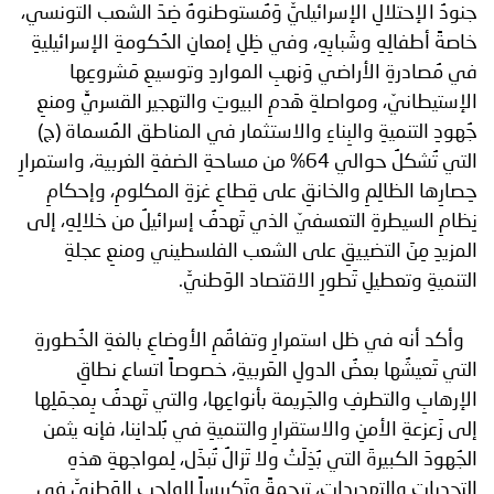
جنودُ الإحتلالِ الإسرائيليِّ وَمُستوطنوهُ ضِدَ الشعب التونسي،
خاصةً أطفالِهِ وشَبابِهِ، وفي ظِلِ إمعانِ الحُكومةِ الإسرائيليةِ
في مُصادرةِ الأراضي وَنهبِ المواردِ وتوسيعِ مَشروعِها
الإستيطانيّ، ومواصلةِ هَدمِ البيوتِ والتهجير القسريٍّ ومنعِ
جُهودِ التنميةِ والبِناءِ والاستثمار في المناطق المُسماة (ج)
التي تُشكلُ حوالي 64% من مساحةِ الضفةِ الغربية، واستمرارِ
حِصارِها الظالِمِ والخانقِ على قِطاعِ غزةِ المكلومِ، وإحكامِ
نِظامِ السيطرةِ التعسفيّ الذي تَهدفُ إسرائيلُ من خلالِهِ، إلى
المزيدِ مِنَ التضييقِ على الشعب الفلسطيني ومنعِ عجلةِ
التنميةِ وتعطيلِ تَطورِ الاقتصاد الوَطنيِّ.
وأكد أنه في ظل استمرارِ وتفاقُمِ الأوضاعِ بالغةِ الخُطورةِ
التي تَعيشُها بعضُ الدولِ العَربيةِ، خصوصاً اتساع نطاقِ
الإرهابِ والتطرفِ والجَريمة بأنواعِها، والتي تَهدفُ بِمجمَلِها
إلى زَعزعةِ الأمنِ والاستقرارِ والتنميةِ في بُلدانِنا، فإنه يثمن
الجُهودَ الكبيرةَ التي بُذِلَتْ ولا تَزالُ تُبذَل، لِمواجهةِ هذهِ
التحديات والتهديدات، ترجمةً وتَكريساً للواجِبِ الوَطنيِّ في