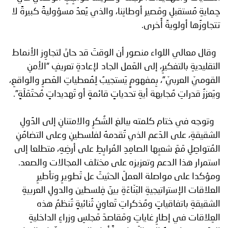
حِمايةِ مُستقبلِ ومَصير أوطانِنا، والذي يُعدُ مسؤوليةً كبيرةً لا
تتجاوزُها أولويةٌ أُخرى.
وقال معالي اللواء منصور أن الوقتَ قد حانَ لتجاوِز الأنماط
التقليديةِ بالتفكيرِ، إلى العَمل الجاد لإعادةِ تعريفِ “الأمنِ
القوميّ العربيّ”، بِمفهومٍ يَستجيبُ لِمُعطياتِ العَصرِ والواقعِ،
ويَعززُ قدراتِ مُجابهة أيةِ تحدياتٍ قائمةٍ أو تَهديداتٍ مُحتَمَلَةٍ”.
وتوجه في ختام كلمته ببالغ الشُكرِ والامتنانِ إلى الدُولِ
الشقيقةِ، على الدَعم الذي تُقدمهُ لفلسطينِ وعلى التضامُنِ
المُتواصِلِ مَعَ شعبِها الصامِدِ المُرابِطِ على أرضِهِ، متطلعا إلى
استمرار هذا الدعم وتعزيزه على مختلف المجالات والصعد.
ومؤكدا على مواصلة العملَ الحثيثَ عل تَطويرِ وتأطيرِ
العلاقات الإستراتيجيةِ البَنّاءَةِ بينَ فِلسطين والدولِ العربيةِ
الشقيقةِ باتفاقياتٍ ومُذكراتِ تَعاونٍ ثُنائيةٍ تُنظمُ هذه
العِلاقات في إطارِ غاياتِ ومَقاصدَ مَجلسِ وزراءِ الداخليةِ