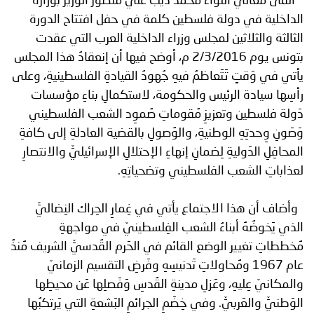
القى معالي اللواء محمد ذيب علي منصور الوزير بوزارة
توعوية
إنجازات
الخدمات
الداخلية في دولة فلسطين كلمة في حفل افتتاح الدورة
الثالثة والثلاثين لمجلس وزراء الداخلية العرب التي عقدت
صور
الإلكترونية
بتونس يوم 2/3/2016 م، أوضح فيها أن إنعقادُ هذا المجلس
مجلة
وفيديو
يأتي في وَقتٍ تَتَعاظمُ فيهِ جُهودُ القيادةِ الفلسطينيةِ، وعلى
رأسِها سيادة الرئيس والحكومة، لاستكمالِ بناءِ مؤسسات
أصداء
إعلانات
دَولة فلسطين وتعزيزِ مُقوماتِ صُموِد الشعب الفلسطيني
وَصَونِ وِحدتِهِ الوطنيةِ، والوُصولِ بالقضية العادلةِ إلى كافةِ
من
الأمانة
المحافِلِ الدَوليةِ لِضمانِ إنهاءِ الإحتلالِ الإسرائيليِّ والانتصارِ
نحن
اتصل
لعذاباتِ الشعب الفلسطيني وتضحياتِهِ.
بنا
وأضاف أن هذا الاجتماع يأتي في غِمارِ الحِراك النِضاليِّ
الذي يَخوضُهُ أبناءُ الشعب الفِلسطينيّ في مواجهةِ
مُخططاتِ تغيير الوضع القائم في الحَرم القُدسيِّ الشريف مُنذُ
عام 1967 ومُحاولاتِ تَدنيسِهِ وفَرضِ التقسيم الزمانيّ
والمكانيّ عِليهِ، وعَزلِ مدينةِ القُدسِ وَفَصلِها عَن محيطِها
الوَطنيِّ والعَربيِّ. وفي خِضَمِ الجرائمِ البَشعةِ التي يَرتكبُها