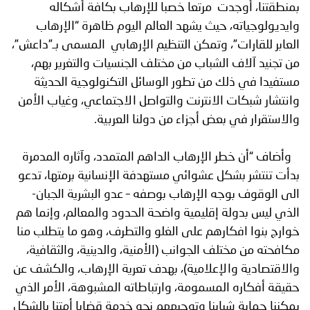
بمنطقتنا، أوجدت مرتعا خصبا للإرهاب بكافة أشكاله
وايديولوجياته، حيث يشهد العالم اليوم ظاهرة “الإرهاب
العابر للقارات”، وتمكن التنظيم الإرهابي المسمى بـ”داعش”،
من تجنيد آلاف الشباب من مختلف الجنسيات والتغرير بهم،
مستفيدا في ذلك من تطور الوسائل التكنولوجية الحديثة
وانتشار شبكات الانترنت والتواصل الاجتماعي، وغياب الأمن
والاستقرار في بعض أجزاء من دولنا العربية.
وأضاف “أن خطر الإرهاب الداهم المتمدد، وآثاره المدمرة
بدأت تنتشر بشكل عشوائي مستهدفة الإنسانية برمتها، تدعو
الى الوقوف بوجه الإرهاب بوصفه – عدو البشرية الجبان-
الذي ليس بدولة إقليمية واضحة الحدود والمعالم، وإنما هم
خوارج بنوا افكارهم على الغلو والتطرف، وهو ما يتطلب منا
مكافحته من مختلف الجوانب (الأمنية، والدينية، والثقافية،
والاقتصادية والإعلامية)، بهدف تعرية الإرهاب، والكشف عن
حقيقة أفكاره المسمومة، وارتباطاته المشبوهة، الأمر الذي
يمكننا حماية شبابنا وتوجيههم نحو خدمة قضايا أمتنا بالشكل