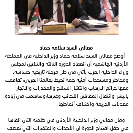
توعوية
إنجازات
الخدمات
صور
الإلكترونية
مجلة
وفيديو
أصداء
إعلانات
معالي السيد سلامة حماد
أوضح معالي السيد سلامة حماد وزير الداخلية في المملكة
من
الأمانة
الأردنية الهاشمية أن انعقاد الدورة الثالثة والثلاثين لمجلس
نحن
اتصل
وزراء الداخلية العرب يأتي في ظل مرحلة تاريخية حساسة،
ومخاطر ومستجدات أمنية جمة تحيط بعالمنا العربي، تفاقمت
بنا
معها جرائم الارهاب وانتشار السلاح والمخدرات والاتجار
بالبشر وانتقال المقاتلين الاجانب وغيرها،وساهمت في زيادة
معدلات الجريمة واختلاف أنماطها.
وقال معالي وزير الداخلية الأردني في كلمته التي القاها
في حفل افتتاح الدورة ان الأحداث والمتغيرات التي تعصف