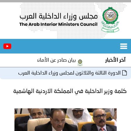
الرئيسية
عن
الأخبار
المجلس
آخر الأخبار
بيان صادر عن الأمانة العامة لمجلس وزراء ا
المكاتب
الدورة الثالثة والثلاثون لمجلس وزراء الداخلية العرب
دورات
المتخصصة
بتونس
كلمة وزير الداخلية في المملكة الاردنية الهاشمية
المجلس
مؤتمرات
و
جهود
و
برامج
اجتماعات