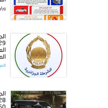
الف
وزار
الم
المز
23760 كبسول