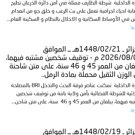
ة الداخلية شرطة الطارف ممثلة في أمن دائرة الذرعان تطيح
بة احياء اجرامية تعمل على بث الرعب و خلق جو من انعدام
ن في الأوساط السكانية و الاخلال بالنظام و السكينة العام...
فلسطين ـ 1448/02/22هـ ــ الموافق 2026/08/05 م - الشرطة ا
يد
ترك في المجالات الأكاديمية والتدريبية، والتوعية والإرشاد المجت
الجزائر ـ 1448/02/21هـ ــ الموافق
الإمارات ـ 1448/02/22هـ ــ الموافق 2026/08/05 م - شرطة أ
2026/08/04 م - توقيف شخصين مشتبه فيهما،
يبلغان من العمر 45 و 46 سنة، على متن شاحنة
الوزن الثقيل محملة بمادة الرمل..
الإمارات ـ 1448/02/22هـ ــ الموافق 2026/08/05 م - شرطة
وزارة الداخلية تمكنت عناصر فرقة البحث والتدخل BRI بالمصلحة
ائية للشرطة القضائية بأمن ولاية باتنة من توقيف شخصين
يهما، يبلغان من العمر 45 و 46 سنة، على متن شاحن...
الإمارات ـ 1448/02/22هـ ــ الموافق 2026/08/05 م - شرطة أ
يد
الجزائر ـ 1448/02/19هـ ــ الموافق