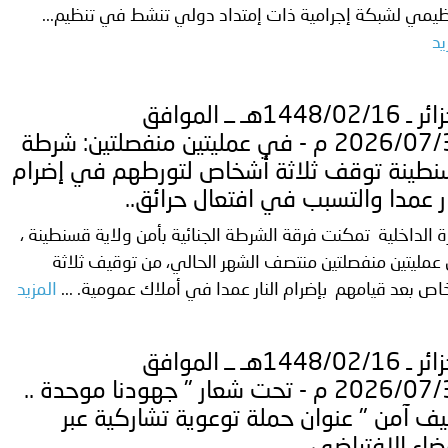
ظيمي لشبكة إجرامية ذات إمتداد دولي تنشط في تنظيم...
يد
الجزائر ـ 1448/02/16هـ ــ الموافق
2026/07/30 م - في عمليتين منفصلتين: شرطة
طينة توقف ثلاثة أشخاص لتورطهم في إضرام
ار عمدا والتسبب في افتعال حرائق..
ة الداخلية تمكنت فرقة الشرطة الجنائية بأمن ولاية قسنطينة ،
مليتين منفصلتين منتصف الشهر الحالي، من توقيف ثلاثة
ص بعد قيامهم بإضرام النار عمدا في أملاك عمومية. ...
المزيد
الجزائر ـ 1448/02/16هـ ــ الموافق
2026/07/30 م - تحت شعار " جهودنا موحدة ..
ف آمن " عنوان حملة توعوية تشاركية عبر