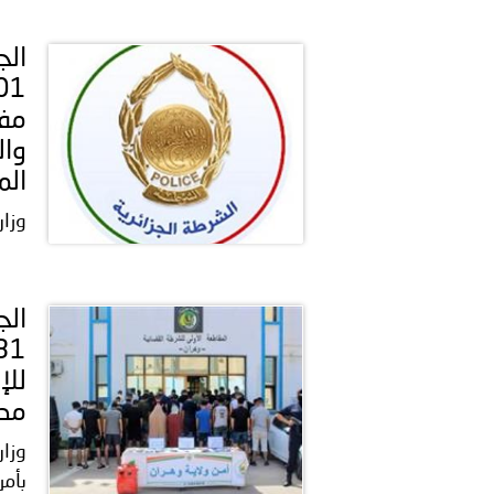
مفت
وال
الم
وزار
مدب
وزار
بأمن