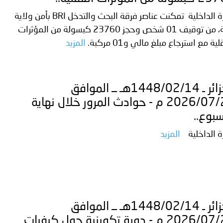
وزارة الداخلية تمكنت عناصر فرقة البحث والتدخل BRI بأمن ولاية
ميلة، من توقيف 01 شخص وحجز 23760 كبسولة من المؤثرات
ية مع استرجاع مبلغ مالي و01 مركبة.
المزيد
الجزائر ـ 1448/02/14هـ ــ الموافق
2026/07/28 م - حوادث المرور خلال نهاية
سبوع..
ة الداخلية
المزيد
الجزائر ـ 1448/02/14هـ ــ الموافق
2026/07/28 م - دورة تكوينية حول كيفيات