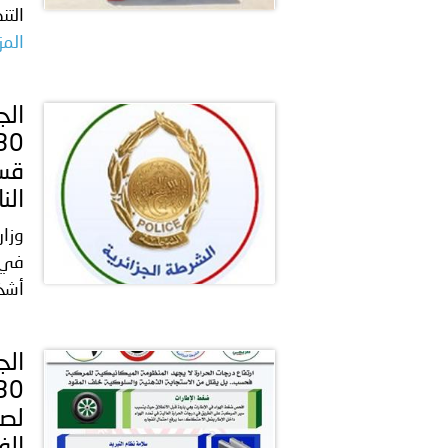
التن
المز
قسن
الن
وزار
في ع
أشخا
لصي