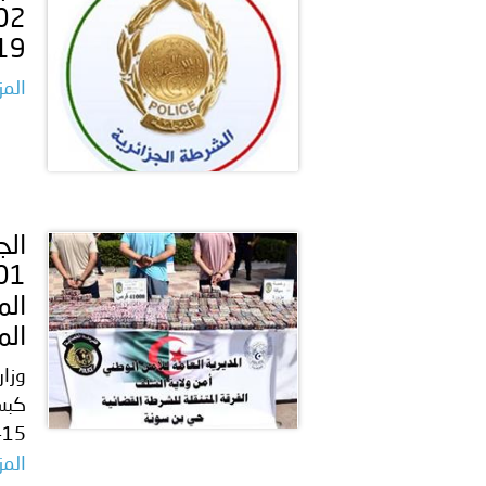
بيان صادر عن الأمانة العام
14819 قرص
المز
المعالج، 
415 غ من الكوكايين مع استرجاع مبلغ مالي و
المز