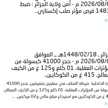
ة لمجلس وزراء الداخلية العرب بشأن الاستهداف الإيراني لسفينة إما
2026/08/02 م - أمن ولاية الجزائر : ضبط
 مؤثر صلب إكستازي..
يد
الجزائر ـ 1448/02/18هـ ــ الموافق
2026/08/01 م - حجز 41000 كبسولة من
المؤثرات العقلية، 01 كلغ و125 غ من الكيف
415 غ من الكوكايين..
وزارة الداخلية شرطة الشلف في عمليتين متفرقتين، تحجز 41000
كبسولة من المؤثرات العقلية، 01 كلغ و125 غ من الكيف المعالج،
02 مركبتين. ...
يد