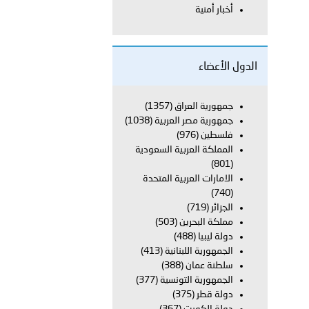
أخبار أمنية
لفلسطينية والكلية الدولية الجامعية للعلوم والصحة توقعان اتفاقية
الدول الأعضاء
معي..
جمهورية العراق
(1357)
جمهورية مصر العربية
(1038)
بوظبي تحذر من زيادة عدد الركاب في المركبات حفاظًا على سلامة
فلسطين
(976)
المملكة العربية السعودية
(801)
الامارات العربية المتحدة
 أبوظبي تطلع وفد الشرطة الإيطالية على منظومتي التأهيل الشرطي
(740)
الجزائر
(719)
مملكة البحرين
(503)
دولة ليبيا
(488)
بوظبي تنظم حملة للتبرع بالدم في منطقة الظفرة تعزيزا للمسؤولية
الجمهورية اللبنانية
(413)
سلطنة عمان
(388)
الجمهورية التونسية
(377)
دولة قطر
(375)