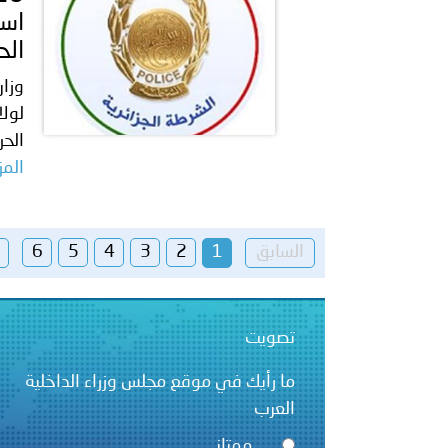
است
الح
وزار
لولا
الحر
المز
السابق
1
2
3
4
5
6
تصويت
ما رأيك في موقع مجلس وزراء الداخلية
العرب
ممتاز