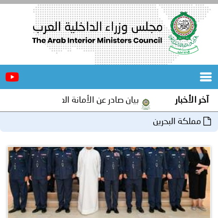
الرئيسية
عن
الأخبار
المجلس
آخر الأخبار
بيان صادر عن الأمانة العامة لمجلس وزراء الداخلية ا
المكاتب
مملكة البحرين
دورات
المتخصصة
المجلس
مؤتمرات
و
جهود
و
برامج
اجتماعات