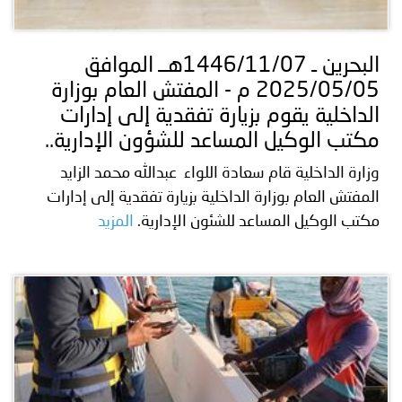
توعوية
إنجازات
الخدمات
صور
الإلكترونية
البحرين ـ 1446/11/07هــ الموافق
2025/05/05 م - المفتش العام بوزارة
مجلة
وفيديو
الداخلية يقوم بزيارة تفقدية إلى إدارات
أصداء
إعلانات
مكتب الوكيل المساعد للشؤون الإدارية..
وزارة الداخلية قام سعادة اللواء عبدالله محمد الزايد
من
الأمانة
المفتش العام بوزارة الداخلية بزيارة تفقدية إلى إدارات
نحن
اتصل
مكتب الوكيل المساعد للشئون الإدارية.
المزيد
بنا