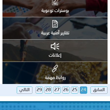
بوسترات توعوية
تقارير أمنية عربية
إعلانات
روابط مهمة
السابق
24
25
26
27
28
29
التالي