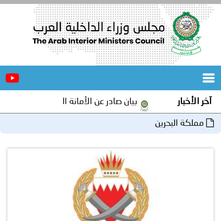
الرئيسية
عن
الأخبار
المجلس
آخر الأخبار
بيان صادر عن الأمانة العامة لمجلس وزراء الداخلية
المكاتب
مملكة البحرين
دورات
المتخصصة
المجلس
مؤتمرات
و
جهود
و
برامج
اجتماعات