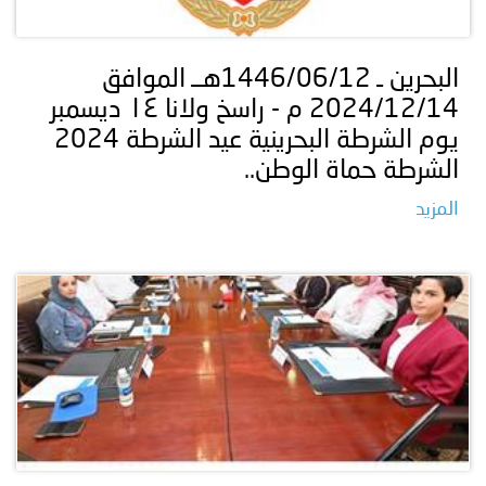
توعوية
إنجازات
الخدمات
صور
الإلكترونية
البحرين ـ 1446/06/12هــ الموافق
2024/12/14 م - راسخ ولانا ١٤ ديسمبر
مجلة
وفيديو
يوم الشرطة البحرينية عيد الشرطة 2024
أصداء
إعلانات
الشرطة حماة الوطن..
المزيد
من
الأمانة
نحن
اتصل
بنا