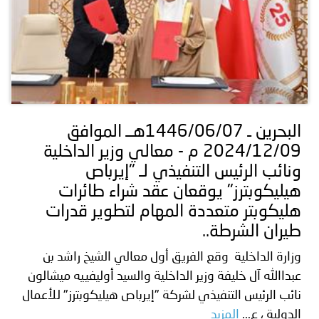
البحرين ـ 1446/06/07هــ الموافق
2024/12/09 م - معالي وزير الداخلية
ونائب الرئيس التنفيذي لـ "إيرباص
هيليكوبترز" يوقعان عقد شراء طائرات
هليكوبتر متعددة المهام لتطوير قدرات
طيران الشرطة..
وزارة الداخلية وقع الفريق أول معالي الشيخ راشد بن
عبداالله آل خليفة وزير الداخلية والسيد أوليفييه ميشالون
نائب الرئيس التنفيذي لشركة "إيرباص هيليكوبترز" للأعمال
الدولية ، ع...
المزيد