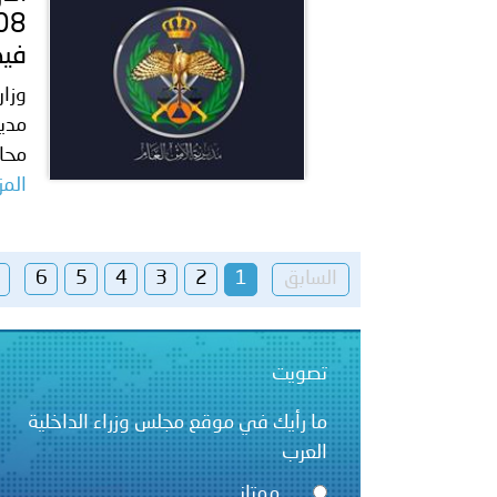
فيد
مدير
محاف
المز
السابق
1
2
3
4
5
6
تصويت
ما رأيك في موقع مجلس وزراء الداخلية
العرب
ممتاز