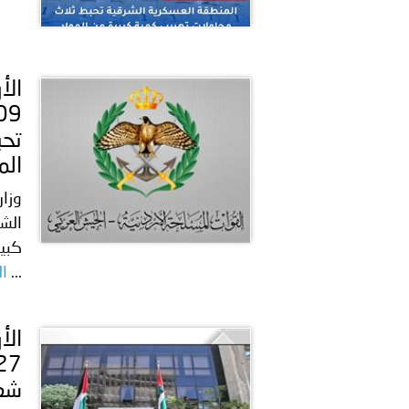
الم
كبير
...
ال
شعو