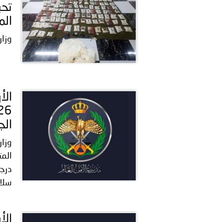
تحب
الم
وزار
الج
وزار
المت
درجا
سلام