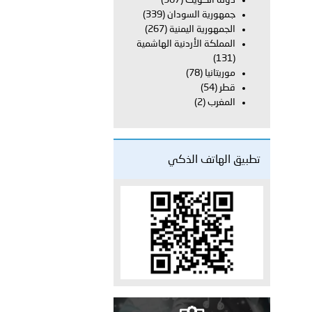
دولة الكويت
(367)
على الأعيان المدنية في مدينة نـجران
جمهورية السودان
(339)
الجمهورية اليمنية
(267)
المملكة الأردنية الهاشمية
(131)
موريتانيا
(78)
قطر
(54)
المغرب
(2)
تطبيق الهاتف الذكي