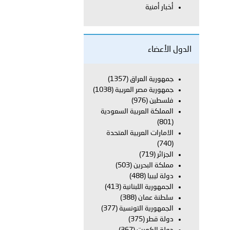
أخبار أمنية
معي..
بوظبي تحذر من زيادة عدد الركاب في المركبات حفاظًا على سلامة
الدول الأعضاء
جمهورية العراق
(1357)
جمهورية مصر العربية
(1038)
 أبوظبي تطلع وفد الشرطة الإيطالية على منظومتي التأهيل الشرطي
فلسطين
(976)
المملكة العربية السعودية
(801)
الامارات العربية المتحدة
بوظبي تنظم حملة للتبرع بالدم في منطقة الظفرة تعزيزا للمسؤولية
(740)
الجزائر
(719)
مملكة البحرين
(503)
دولة ليبيا
(488)
ور المرسومين الأميريين معالي النائب الأول لرئيس مجلس الوزراء
الجمهورية اللبنانية
(413)
سلطنة عمان
(388)
أمن العام..
الجمهورية التونسية
(377)
دولة قطر
(375)