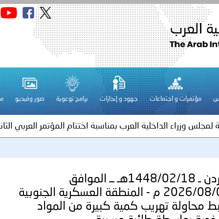
الكويت ـ 1448/02/22هـ ــ الموافق 2026/08/05 م - بمناسبة صد
 وزارياً بتعيين اللواء حمد أحمد المنيفي وكيل وزارة مساعد لشؤون ال
ة لمجلس وزراء الداخلية العرب بشأن الاعتداءات الإرهابية الحوثية 
س
مؤتمرات و اجتماعات
جهود و إنجازات
برامج توعوية
صور وفيديو
مج
ة لمجلس وزراء الداخلية العرب بمناسبة اختتام المؤتمر العربي الثاني
عداد مشروع قانون عربي استرشادي لحماية الآثار والتراث الوطني
اني عشر للمسؤولين عن الأمن السياحي
الأردن ـ 1448/02/18هـ ــ الموافق
2026/08/01 م - المنطقة العسكرية الجنوبية
ط محاولة تهريب كمية كبيرة من المواد
فلسطين ـ 1448/02/22هـ ــ الموافق 2026/08/05 م - الشرطة ا