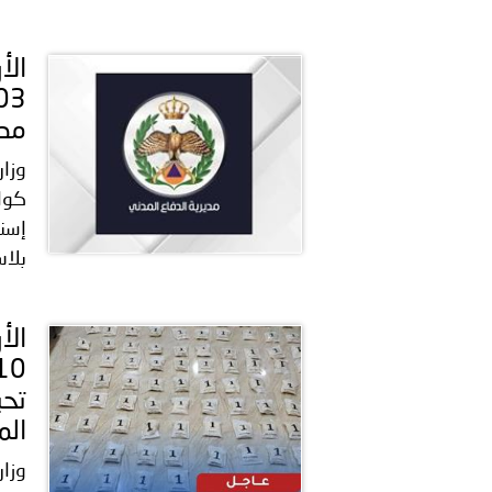
مصن
وزار
كواد
إسنا
بلاس
تحب
الم
وزار