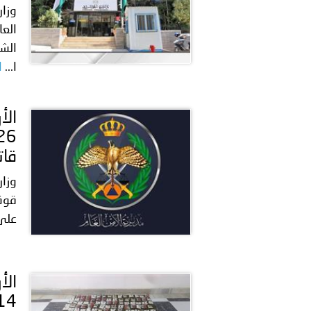
العا
الشع
ا...
ا
قات
وزار
قوة 
على 