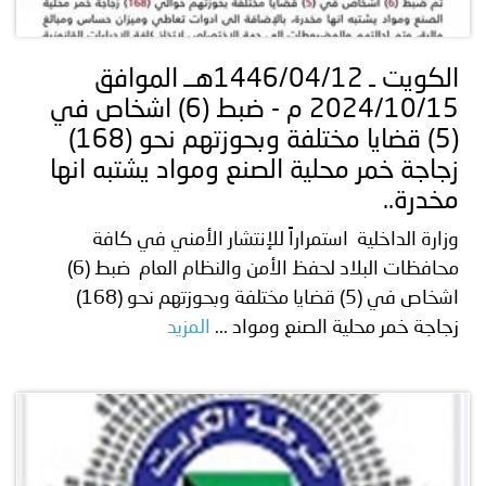
توعوية
إنجازات
الخدمات
صور
الإلكترونية
الكويت ـ 1446/04/12هــ الموافق
2024/10/15 م - ضبط (6) اشخاص في
مجلة
وفيديو
(5) قضايا مختلفة وبحوزتهم نحو (168)
أصداء
إعلانات
زجاجة خمر محلية الصنع ومواد يشتبه انها
مخدرة..
من
الأمانة
وزارة الداخلية استمراراً للإنتشار الأمني في كافة
نحن
اتصل
محافظات البلاد لحفظ الأمن والنظام العام ضبط (6)
اشخاص في (5) قضايا مختلفة وبحوزتهم نحو (168)
بنا
زجاجة خمر محلية الصنع ومواد ...
المزيد