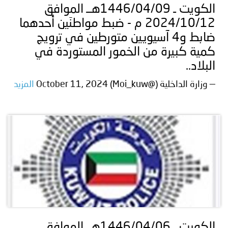
الكويت ـ 1446/04/09هــ الموافق
2024/10/12 م - ضبط مواطنَين أحدهما
ضابط و4 آسيويين متورطين في ترويج
كمية كبيرة من الخمور المستوردة في
البلاد..
— وزارة الداخلية (@Moi_kuw) October 11, 2024
المزيد
الكويت ـ 1446/04/06هــ الموافق