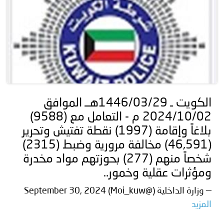
الكويت ـ 1446/03/29هــ الموافق
2024/10/02 م - التعامل مع (9588)
بلاغاً وإقامة (1997) نقطة تفتيش وتحرير
(46,591) مخالفة مرورية وضبط (2315)
شخصاً منهم (277) بحوزتهم مواد مخدرة
ومؤثرات عقلية وخمور..
— وزارة الداخلية (@Moi_kuw) September 30, 2024
المزيد