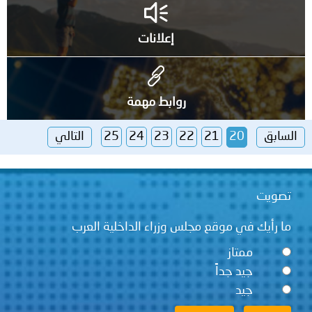
إعلانات
روابط مهمة
السابق
20
21
22
23
24
25
التالي
تصويت
ما رأيك في موقع مجلس وزراء الداخلية العرب
ممتاز
جيد جداً
جيد