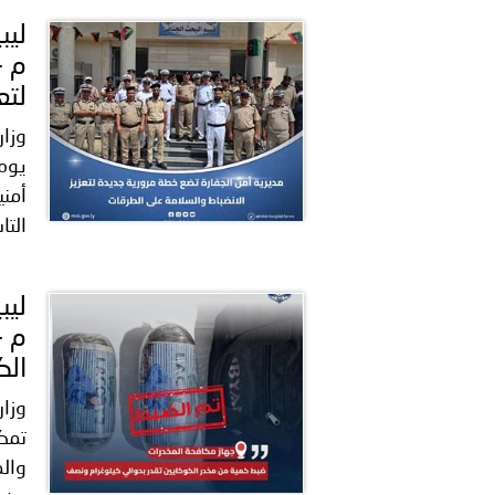
م -
لتع
وزار
يوم 
أمني
التا
م -
الك
وزار
تمك
والم