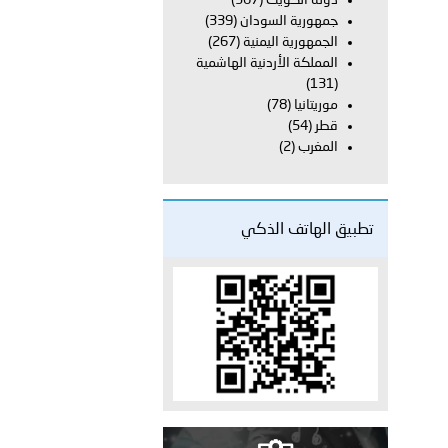
دولة الكويت
(367)
على الأعيان المدنية في مدينة نـجران
جمهورية السودان
(339)
الجمهورية اليمنية
(267)
المملكة الأردنية الهاشمية
(131)
موريتانيا
(78)
قطر
(54)
المغرب
(2)
تطبيق الهاتف الذكي