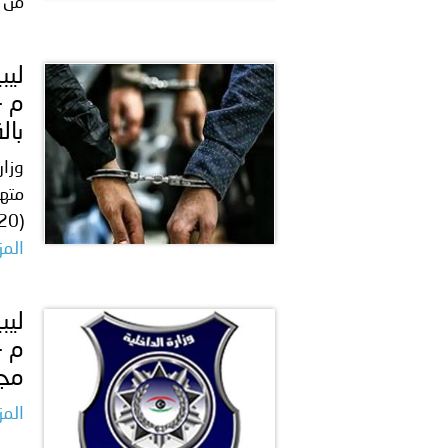
من 
م -
بال
وزار
متهم
(20 عاماً)، يعمل في قطاع خاص ويسكن صبر. وأفاد في البل...
المز
م -
مجر
المز