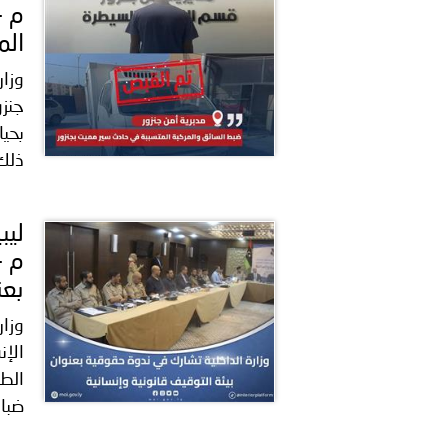
م -
الم
وزار
جنز
بحيا
ذلك.
م -
بعن
وزار
الإ
الطف
ضبا