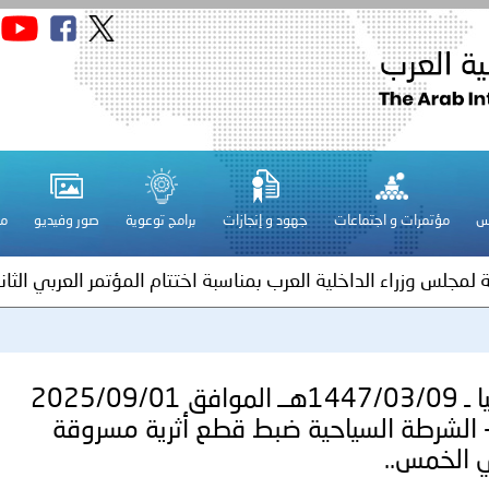
الكويت ـ 1448/02/22هـ ــ الموافق 2026/08/05 م - بمناسبة صد
 وزارياً بتعيين اللواء حمد أحمد المنيفي وكيل وزارة مساعد لشؤون ال
ة لمجلس وزراء الداخلية العرب بشأن الاعتداءات الإرهابية الحوثية 
س
مؤتمرات و اجتماعات
جهود و إنجازات
برامج توعوية
صور وفيديو
مج
ة لمجلس وزراء الداخلية العرب بمناسبة اختتام المؤتمر العربي الثاني
عداد مشروع قانون عربي استرشادي لحماية الآثار والتراث الوطني
اني عشر للمسؤولين عن الأمن السياحي
ليبيا ـ 1447/03/09هــ الموافق 2025/09/01
 الشرطة السياحية ضبط قطع أثرية مسروقة
 الخمس..
فلسطين ـ 1448/02/22هـ ــ الموافق 2026/08/05 م - الشرطة ا