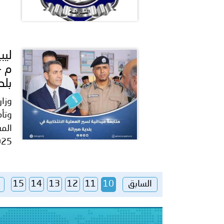
م -
بلد
وزار
وتأم
2025، 
السابق
10
11
12
13
14
15