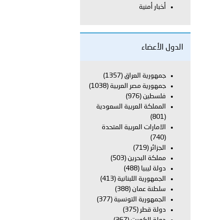
أخبار أمنية
معي..
بوظبي تحذر من زيادة عدد الركاب في المركبات حفاظًا على سلامة
الدول الأعضاء
جمهورية العراق
(1357)
جمهورية مصر العربية
(1038)
 أبوظبي تطلع وفد الشرطة الإيطالية على منظومتي التأهيل الشرطي
فلسطين
(976)
المملكة العربية السعودية
(801)
الامارات العربية المتحدة
بوظبي تنظم حملة للتبرع بالدم في منطقة الظفرة تعزيزا للمسؤولية
(740)
الجزائر
(719)
مملكة البحرين
(503)
دولة ليبيا
(488)
ور المرسومين الأميريين معالي النائب الأول لرئيس مجلس الوزراء
الجمهورية اللبنانية
(413)
سلطنة عمان
(388)
أمن العام..
الجمهورية التونسية
(377)
دولة قطر
(375)