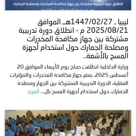
توعوية
إنجازات
الخدمات
صور
الإلكترونية
ليبيا ـ 1447/02/27هــ الموافق
2025/08/21 م - انطلاق دورة تدريبية
مجلة
وفيديو
مشتركة بين جهاز مكافحة المخدرات
أصداء
إعلانات
ومصلحة الجمارك حول استخدام أجهزة
المسح بالأشعة..
من
الأمانة
وزارة الداخلية انطلقت صباح يوم الأربعاء الموافق 20
نحن
اتصل
أغسطس 2025، بمقر جهاز مكافحة المخدرات والمؤثرات
العقلية، الدورة التدريبية المشتركة بين الجهاز ومصلحة
بنا
الجمارك، حول استخدام أجهزة المسح بال...
المزيد