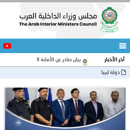
الرئيسية
عن
الأخبار
المجلس
آخر الأخبار
بيان صادر عن الأمانة العامة لمجلس وزراء الداخلية
المكاتب
دولة ليبيا
دورات
المتخصصة
المجلس
مؤتمرات
و
جهود
و
برامج
اجتماعات