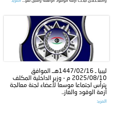
والمخصص لبحث أزمة الوقود الراهنة وسبل مع...
المزيد
ليبيا ـ 1447/02/16هــ الموافق
2025/08/10 م - وزير الداخلية المكلف
يترأس اجتماعا موسعا لأعضاء لجنة معالجة
أزمة الوقود والغاز..
المزيد