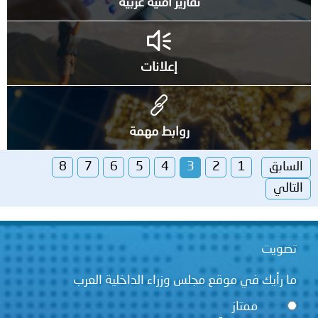
تقارير أمنية عربية
إعلانات
روابط مهمة
السابق
1
2
3
4
5
6
7
8
التالي
تصويت
ما رأيك في موقع مجلس وزراء الداخلية العرب
ممتاز