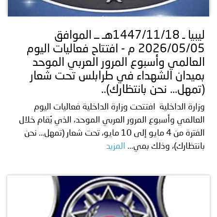
توعوية
إنجازات
الخدمات
صور
الإلكترونية
ليبيا ـ 1447/11/18هـ ــ الموافق
2026/05/05 م - افتتاح فعاليات اليوم
مجلة
وفيديو
العالمي وأسبوع المرور العربي الموحد
أصداء
إعلانات
بميدان الشهداء في طرابلس تحت شعار
(تمهل... نحن بانتظارك)..
من
الأمانة
وزارة الداخلية افتتحت وزارة الداخلية فعاليات اليوم
نحن
اتصل
العالمي وأسبوع المرور العربي الموحد، الذي يُقام خلال
الفترة من 4 مايو إلى 10 مايو، تحت شعار (تمهل… نحن
بنا
بانتظارك)، وذلك بمي...
المزيد