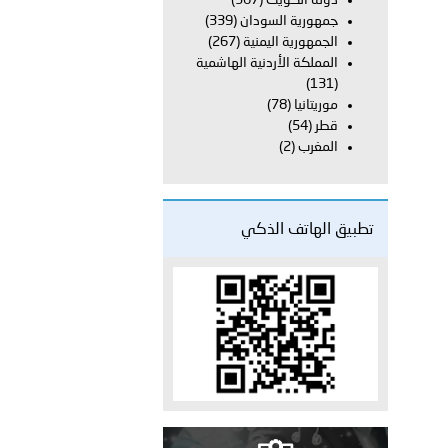
دولة الكويت
(367)
على الأعيان المدنية في مدينة نـجران
جمهورية السودان
(339)
الجمهورية اليمنية
(267)
المملكة الأردنية الهاشمية
(131)
موريتانيا
(78)
قطر
(54)
المغرب
(2)
تطبيق الهاتف الذكي