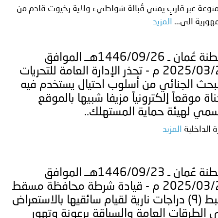
نوعة عبر قاربٍ يمني قُبالة شواطيء ولاية رخيوت قادم من
هورية الي...
المزيد
سلطنة عُمان ـ 1446/09/26هــ الموافق
2025/03/26 م - تحذر الإدارة العامة للتحريات
بحث الجنائي من أسلوب احتيال يستخدم فيه
ناة موقعاً إلكترونياً مزيفا شبيها بالموقع
سمي لهيئة حماية المستهلك..
ة الداخلية
المزيد
سلطنة عُمان ـ 1446/09/23هــ الموافق
2025/03/23 م - قيادة شرطة محافظة مسقط
تضبط (٩) دراجات نارية لقيام سائقيها بالاستعراض
 الطرقات العامة والسياقة برعونة وتهور