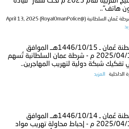
الخليج العربية لعام 2025 م تحت شعار "قيادة
ن هاتف"..
ترك في المجالات الأكاديمية والتدريبية، والتوعية والإرشاد المجت
عُمان السلطانية (@RoyalOmanPolice) April 13, 2025
الإمارات ـ 1448/02/22هـ ــ الموافق 2026/08/05 م - شرطة أ
يد
سلطنة عُمان ـ 1446/10/15هــ الموافق
الإمارات ـ 1448/02/22هـ ــ الموافق 2026/08/05 م - شرطة
2025/04/14 م - شرطة عمان السلطانية تُسهم
تفكيك شبكة دولية لتهريب المهاجرين..
ة الداخلية
المزيد
الإمارات ـ 1448/02/22هـ ــ الموافق 2026/08/05 م - شرطة أ
الكويت ـ 1448/02/22هـ ــ الموافق 2026/08/05 م - بمناسبة صد
سلطنة عُمان ـ 1446/10/14هــ الموافق
 وزارياً بتعيين اللواء حمد أحمد المنيفي وكيل وزارة مساعد لشؤون ال
2025/04/13 م - إحباط محاولة تهريب مواد