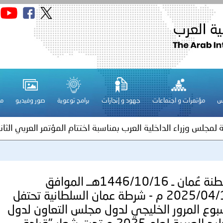
الكويت ـ 1448/02/22هـ ــ الموافق 2026/08/05 م - بمناسبة صد
 وزارياً بتعيين اللواء حمد أحمد المنيفي وكيل وزارة مساعد لشؤون ال
ة لمجلس وزراء الداخلية العرب بشأن الاعتداءات الإرهابية الحوثية 
س
مؤتمرات و اجتماعات
جهود و إنجازات
برامج توعوية
صور وفيديو
مج
ة لمجلس وزراء الداخلية العرب بمناسبة اختتام المؤتمر العربي الثاني
عداد مشروع قانون عربي استرشادي لحماية الآثار والتراث الوطني
اني عشر للمسؤولين عن الأمن السياحي
سلطنة عُمان ـ 1446/10/16هــ الموافق
2025/04/15 م - شرطة عمان السلطانية تحتفل
بوع المرور الخليجي لدول مجلس التعاون لدول
فلسطين ـ 1448/02/22هـ ــ الموافق 2026/08/05 م - الشرطة ا