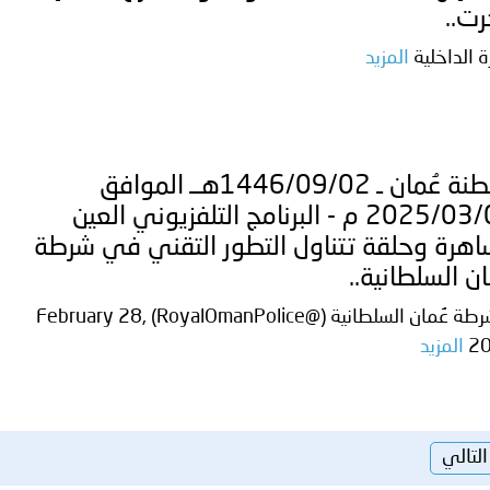
رت..
ة الداخلية
المزيد
سلطنة عُمان ـ 1446/09/02هــ الموافق
2025/03/02 م - البرنامج التلفزيوني العين
اهرة وحلقة تتناول التطور التقني في شرطة
ن السلطانية..
— شرطة عُمان السلطانية (@RoyalOmanPolice) February 28,
2
المزيد
التالي