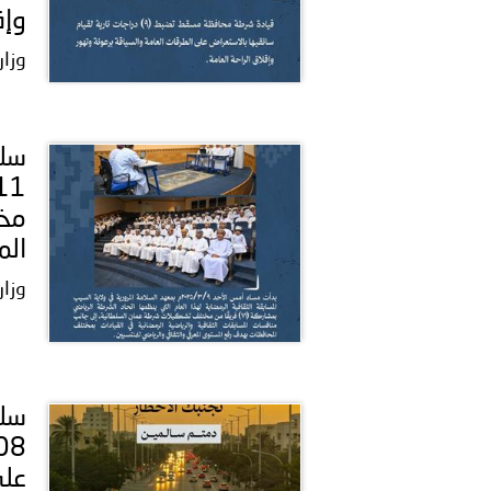
وإق
وزار
مخت
المس
وزار
على