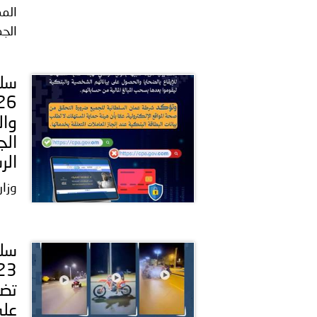
المم
الجم
وال
الج
الر
وزار
على