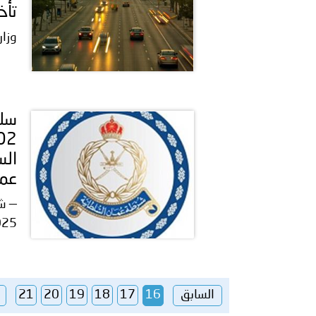
تأخ
وزار
الس
عما
025
السابق
16
17
18
19
20
21