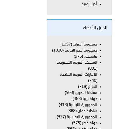
أخبار أمنية
معي..
بوظبي تحذر من زيادة عدد الركاب في المركبات حفاظًا على سلامة
الدول الأعضاء
جمهورية العراق
(1357)
جمهورية مصر العربية
(1038)
 أبوظبي تطلع وفد الشرطة الإيطالية على منظومتي التأهيل الشرطي
فلسطين
(976)
المملكة العربية السعودية
(801)
الامارات العربية المتحدة
بوظبي تنظم حملة للتبرع بالدم في منطقة الظفرة تعزيزا للمسؤولية
(740)
الجزائر
(719)
مملكة البحرين
(503)
دولة ليبيا
(488)
ور المرسومين الأميريين معالي النائب الأول لرئيس مجلس الوزراء
الجمهورية اللبنانية
(413)
سلطنة عمان
(388)
أمن العام..
الجمهورية التونسية
(377)
دولة قطر
(375)