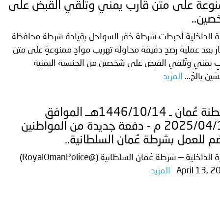
ة لمجلس وزراء الداخلية العرب بشأن الاعتداءات الإرهابية الحوثية 
وعة على متن قارب يمني وتُلقي القبض على
ين..
رة الداخلية أحبطت شرطة خفر السواحل بقيادة شرطة محافظة
 بعد عملية رصدٍ دقيقة محاولة تهريب موادٍ ممنوعةٍ على متن
ٍ يمني وتُلقي القبض على شخصين من الجنسية اليمنية
سَين بالجُ...
المزيد
سلطنة عُمان ـ 1446/10/14هــ الموافق
2025/04/13 م - دفعة جديدة من المواطنين
م للعمل بشرطة عُمان السلطانية..
وزارة الداخلية — شرطة عُمان السلطانية (@RoyalOmanPolice)
April 13, 2
المزيد