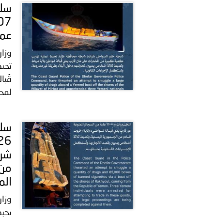
عمل
وزار
تحبط
قُبا
لمحا
شرط
الم
وزار