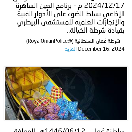
2024/12/17 م - برنامج العين الساهرة
الإذاعي يسلط الضوء على الأدوار الفنية
والإنجازات العلمية للمستشفى البيطري
بقيادة شرطة الخيالة..
— شرطة عُمان السلطانية (@RoyalOmanPolice)
December 16, 2024
المزيد
سلطنة عُمان ـ 1446/06/12هــ الموافق