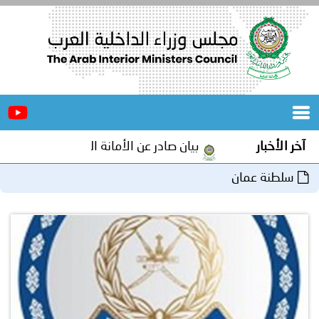
الرئيسية
عن
الأخبار
المجلس
آخر الأخبار
بيان صادر عن الأمانة العامة لمجلس وزراء الداخل
المكاتب
سلطنة عمان
دورات
المتخصصة
المجلس
مؤتمرات
و
جهود
و
برامج
اجتماعات