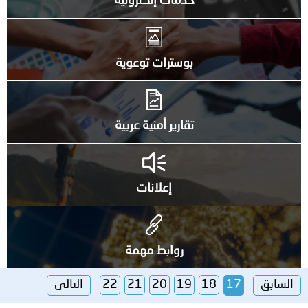
خدمات إلكترونية
بوسترات توعوية
تقارير أمنية عربية
إعلانات
روابط مهمة
السابق
17
18
19
20
21
22
التالي