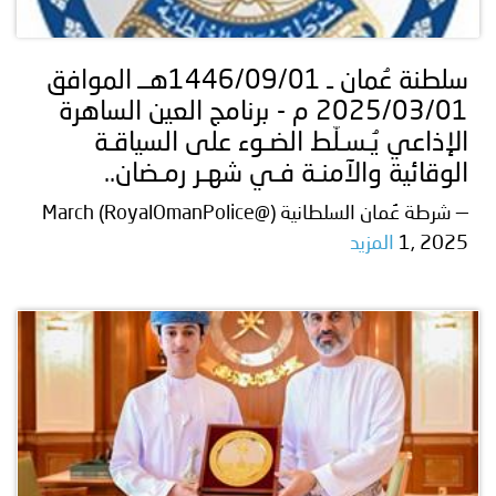
توعوية
إنجازات
الخدمات
صور
الإلكترونية
سلطنة عُمان ـ 1446/09/01هــ الموافق
2025/03/01 م - برنامج العين الساهرة
مجلة
وفيديو
الإذاعي يُـسـلّط الضـوء على السياقـة
أصداء
إعلانات
الوقائية والآمنـة فـي شهـر رمـضان..
— شرطة عُمان السلطانية (@RoyalOmanPolice) March
من
الأمانة
1, 2025
المزيد
نحن
اتصل
بنا