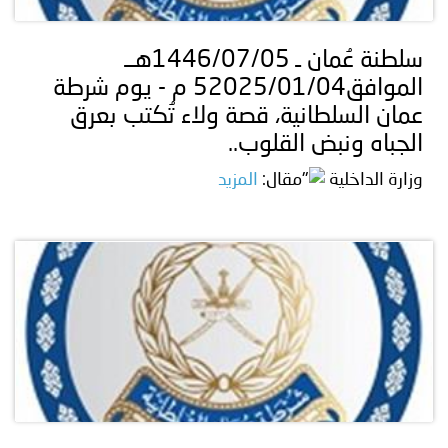
سلطنة عُمان ـ 1446/07/05هــ
الموافق52025/01/04 م - يوم شرطة
عمان السلطانية، قصة ولاء تُكتب بعرق
الجباه ونبض القلوب..
وزارة الداخلية
المزيد