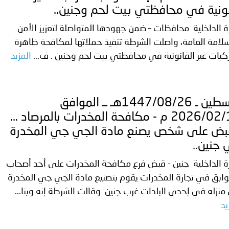
ير الشرعيين..
ونية في محافظتي بيت لحم وجنين..
سلطنة عُمان ـ 1448/02/21هـ ــ الموافق 2026/08/04 م - 
ة الداخلية محافظات – ضمن جهودها المتواصلة لتعزيز الأمن
لامة العامة، واصلت الشرطة تنفيذ حملاتها لمكافحة ظاهرة
كبات غير القانونية في محافظتي بيت لحم وجنين . ف...
المزيد
اني عشر للمسؤولين عن الأمن السياحي
فلسطين ـ 1447/08/26هـ ــ الموافق
2026/02/14 م - مكافحة المخدرات بالمرصاد ...
بض على شخص يصنع مادة الجي جي المخدرة
جنين..
ة الداخلية جنين - قبض فرع مكافحة المخدرات على أحد أصحاب
ابق في تجارة المخدرات يقوم بتصنيع مادة الجي جي المخدرة
نزله في إحدى البلدات غرب جنين وقالت الشرطة إنه وبنا...
يد