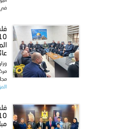
اليو
في م
الم
عائ
وزار
مركز
مجلس
المز
مبا