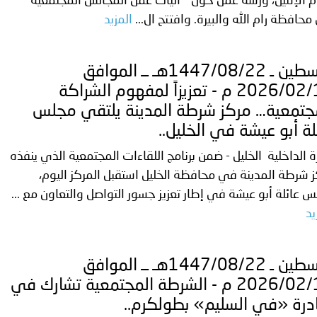
م الإثنين، ورشة عمل حول " آليات عمل المجالس المجتمعية "
حافظة رام الله والبيرة. وافتتح ال...
المزيد
فلسطين ـ 1447/08/22هـ ــ الموافق
2026/02/10 م - تعزيزاً لمفهوم الشراكة
جتمعية… مركز شرطة المدينة يلتقي مجلس
لة أبو عيشة في الخليل..
ة الداخلية الخليل - ضمن برنامج اللقاءات المجتمعية الذي ينفذه
 شرطة المدينة في محافظة الخليل استقبل المركز اليوم،
 عائلة أبو عيشة في إطار تعزيز جسور التواصل والتعاون مع ...
يد
فلسطين ـ 1447/08/22هـ ــ الموافق
2026/02/10 م - الشرطة المجتمعية تشارك في
درة «في السليم» بطولكرم..