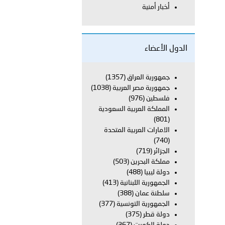
أخبار أمنية
 أبوظبي تطلع وفد الشرطة الإيطالية على منظومتي التأهيل الشرطي
الدول الأعضاء
بوظبي تنظم حملة للتبرع بالدم في منطقة الظفرة تعزيزا للمسؤولية
جمهورية العراق
(1357)
جمهورية مصر العربية
(1038)
فلسطين
(976)
المملكة العربية السعودية
ور المرسومين الأميريين معالي النائب الأول لرئيس مجلس الوزراء
(801)
الامارات العربية المتحدة
أمن العام..
(740)
الجزائر
(719)
قطر في أعمال الاجتماع الثالث عشر للجنة رؤساء الاتحادات الرياضية
مملكة البحرين
(503)
دولة ليبيا
(488)
الجمهورية اللبنانية
(413)
سلطنة عمان
(388)
الجمهورية التونسية
(377)
 تبحث مع سفراء وممثلي دول ومنظمات دولية تنفيذ المرحلة الثانية
دولة قطر
(375)