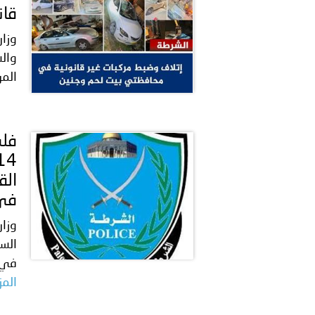
من برنامج ترحيل المهاجرين غ
قان
وزار
والس
السلطانية..
المر
انعقاد المؤتمر العربي الث
الق
في 
وزار
السو
في م
المز