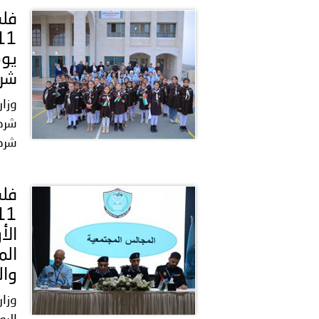
يوم
شرق
وزار
شرطي
شرطة
الأ
الم
والب
وزار