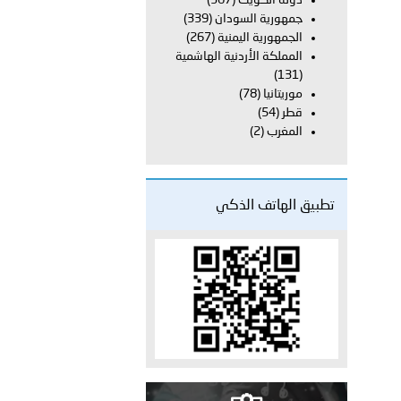
دولة الكويت
(367)
جمهورية السودان
(339)
الجمهورية اليمنية
(267)
دفعة جديدة من حماة الحق وحراس المبادئ تلتحق بشرطة عُمان
المملكة الأردنية الهاشمية
(131)
موريتانيا
(78)
قطر
(54)
المغرب
(2)
تطبيق الهاتف الذكي