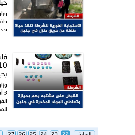
حيا
وزار
طفلة
تدخل
بحي
وزار
3 
الفو
للمك
السابق
22
23
24
25
26
27