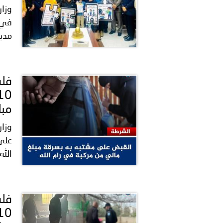
وزار
في 
مدير
مبل
وزار
على 
الل