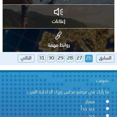
إعلانات
روابط مهمة
السابق
26
27
28
29
30
31
التالي
تصويت
ما رأيك في موقع مجلس وزراء الداخلية العرب
ممتاز
جيد جداً
جيد