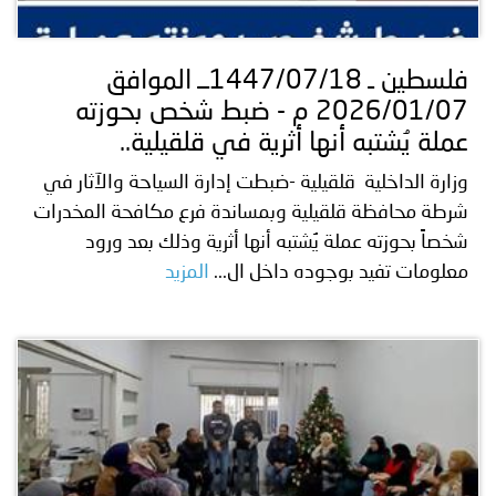
توعوية
إنجازات
الخدمات
صور
الإلكترونية
فلسطين ـ 1447/07/18ــ الموافق
2026/01/07 م - ضبط شخص بحوزته
مجلة
وفيديو
عملة يُشتبه أنها أثرية في قلقيلية..
أصداء
إعلانات
وزارة الداخلية قلقيلية -ضبطت إدارة السياحة والآثار في
شرطة محافظة قلقيلية وبمساندة فرع مكافحة المخدرات
من
الأمانة
شخصاً بحوزته عملة يُشتبه أنها أثرية وذلك بعد ورود
نحن
اتصل
معلومات تفيد بوجوده داخل ال...
المزيد
بنا