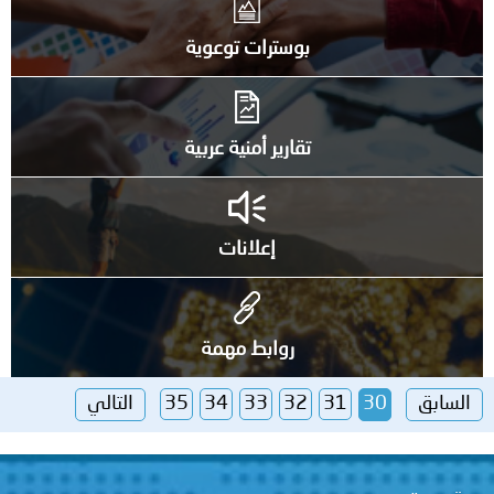
بوسترات توعوية
تقارير أمنية عربية
إعلانات
روابط مهمة
السابق
30
31
32
33
34
35
التالي