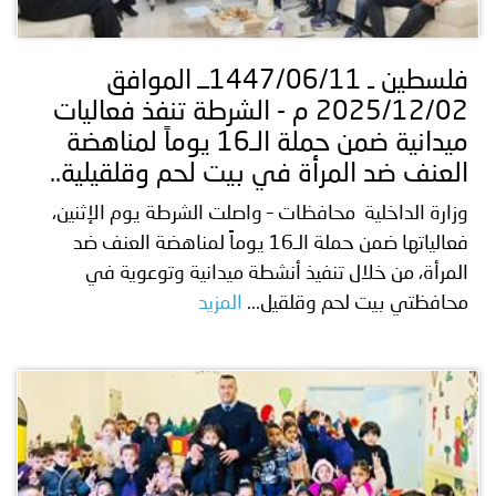
توعوية
إنجازات
الخدمات
صور
الإلكترونية
فلسطين ـ 1447/06/11ــ الموافق
2025/12/02 م - الشرطة تنفذ فعاليات
مجلة
وفيديو
ميدانية ضمن حملة الـ16 يوماً لمناهضة
أصداء
إعلانات
العنف ضد المرأة في بيت لحم وقلقيلية..
وزارة الداخلية محافظات – واصلت الشرطة يوم الإثنين،
من
الأمانة
فعالياتها ضمن حملة الـ16 يوماً لمناهضة العنف ضد
نحن
اتصل
المرأة، من خلال تنفيذ أنشطة ميدانية وتوعوية في
محافظتي بيت لحم وقلقيل...
المزيد
بنا