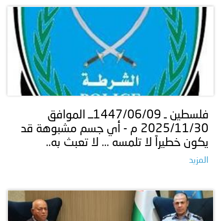
فلسطين ـ 1447/06/09ــ الموافق
2025/11/30 م - أي جسم مشبوهة قد
يكون خطيراً لا تلمسه ... لا تعبث به..
المزيد