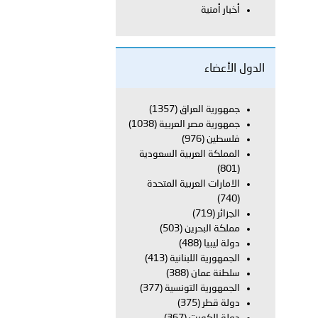
أخبار أمنية
 أبوظبي تطلع وفد الشرطة الإيطالية على منظومتي التأهيل الشرطي
الدول الأعضاء
جمهورية العراق
(1357)
جمهورية مصر العربية
(1038)
بوظبي تنظم حملة للتبرع بالدم في منطقة الظفرة تعزيزا للمسؤولية
فلسطين
(976)
المملكة العربية السعودية
(801)
الامارات العربية المتحدة
ور المرسومين الأميريين معالي النائب الأول لرئيس مجلس الوزراء
(740)
الجزائر
(719)
أمن العام..
مملكة البحرين
(503)
دولة ليبيا
(488)
الجمهورية اللبنانية
(413)
سلطنة عمان
(388)
الجمهورية التونسية
(377)
قطر في أعمال الاجتماع الثالث عشر للجنة رؤساء الاتحادات الرياضية
دولة قطر
(375)