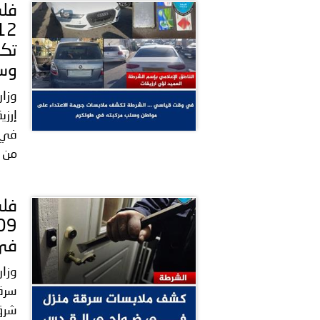
تكش
وسل
وزار
إرز
في 
من ا
في
وزار
سرق
شرق 