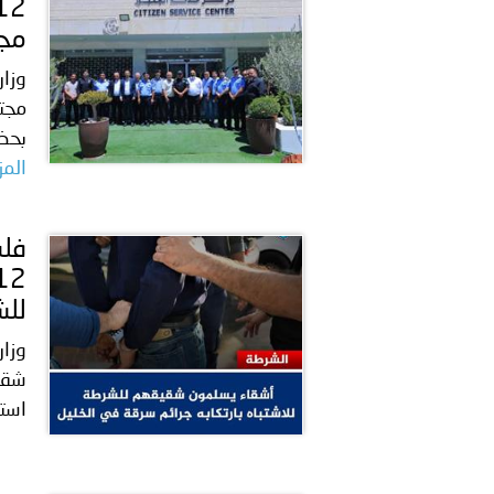
مجت
وزار
مجتم
بحض
المز
للش
شقيق
استه