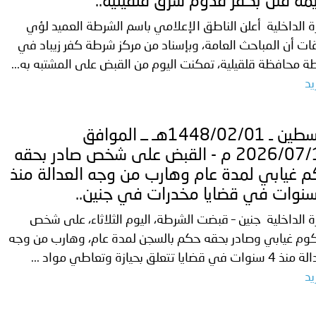
مة قتل بكفر قدوم شرق قلقيلية..
ة الداخلية أعلن الناطق الإعلامي باسم الشرطة العميد لؤي
قات أن المباحث العامة، وبإسناد من مركز شرطة كفر زيباد في
الإمارات ـ 1448/02/22هـ ــ الموافق 2026/08/05 م - شرطة
 محافظة قلقيلية، تمكنت اليوم من القبض على المشتبه به...
يد
الإمارات ـ 1448/02/22هـ ــ الموافق 2026/08/05 م - شرطة أ
فلسطين ـ 1448/02/01هـ ــ الموافق
2026/07/15 م - القبض على شخص صادر بحقه
 غيابي لمدة عام وهارب من وجه العدالة منذ
الكويت ـ 1448/02/22هـ ــ الموافق 2026/08/05 م - بمناسبة صد
ة الداخلية جنين – قبضت الشرطة، اليوم الثلاثاء، على شخص
 وزارياً بتعيين اللواء حمد أحمد المنيفي وكيل وزارة مساعد لشؤون ال
وم غيابي وصادر بحقه حكم بالسجن لمدة عام، وهارب من وجه
اني عشر للمسؤولين عن الأمن السياحي
ات في قضايا تتعلق بحيازة وتعاطي مواد ...
يد
قـطـر ـ 1448/02/21هـ ــ الموافق 2026/08/04 م - مشاركة دولة 