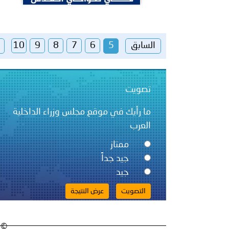
السابق
5
6
7
8
9
10
تصويت
ما رأيك في موقع مجلس وزراء الداخلية
العرب
ممتاز
جيد جداً
جيد
© 