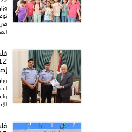
وزا
توعي
في 
المج
إصد
وزار
السب
والذ
الإص