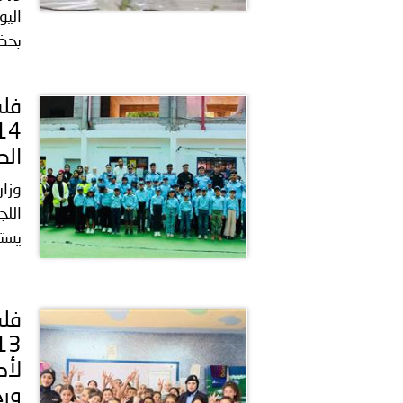
اليو
بحضو
الص
وزار
اللج
يستم
لأط
ورح