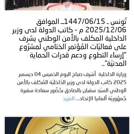
توعوية
إنجازات
الخدمات
صور
الإلكترونية
تُونس ـ 1447/06/15ــ الموافق
2025/12/06 م - كاتب الدولة لدى وزير
مجلة
وفيديو
الداخلية المكلف بالأمن الوطني يشرف
أصداء
إعلانات
على فعاليّات المُؤتمر الختامي لمشرُوع
"إرساء التطوع ودعم قدرات الحماية
من
الأمانة
المدنيّة"..
نحن
اتصل
وزارة الداخلية أشرف صباح اليوم الخميس 04 ديسمبر
2025 كاتب الدولة لدى وزير الدّاخليّة المُكلف بالأمن
بنا
الوطني السيّد سفيان بالصادق بحُضُور سعادة سفيرة
جُمهُوريّة ألمانيا الإتحاد...
المزيد