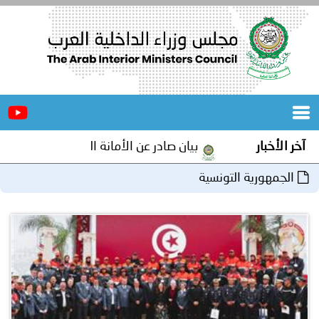
الرئيسية
عن
الأخبار
المجلس
آخر الأخبار
بيان صادر عن الأمانة العامة لمجلس وزراء الداخلية ا
المكاتب
الجمهورية التونسية
دورات
المتخصصة
المجلس
مؤتمرات
و
جهود
و
برامج
اجتماعات