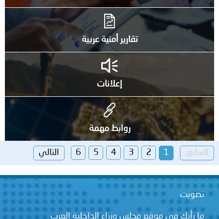
تقارير أمنية عربية
إعلانات
روابط مهمة
السابق
1
2
3
4
5
6
التالي
تصويت
ما رأيك في موقع مجلس وزراء الداخلية العرب