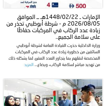
توعوية
إنجازات
الخدمات
صور
الإلكترونية
الإمارات ـ 1448/02/22هـ ــ الموافق
2026/08/05 م - شرطة أبوظبي تحذر من
مجلة
وفيديو
زيادة عدد الركاب في المركبات حفاظًا
أصداء
إعلانات
على سلامة الجميع..
وزارة الداخلية حذرت القيادة العامة لشرطة أبوظبي
من
الأمانة
السائقين من خطورة زيادة عدد الركاب في المركبات
نحن
اتصل
المخصصة لنقلهم بما يتجاوز العدد المقرر، لما يشكله ذلك
من تهديد مباشر لسلامة الركاب، ويضاع...
المزيد
بنا