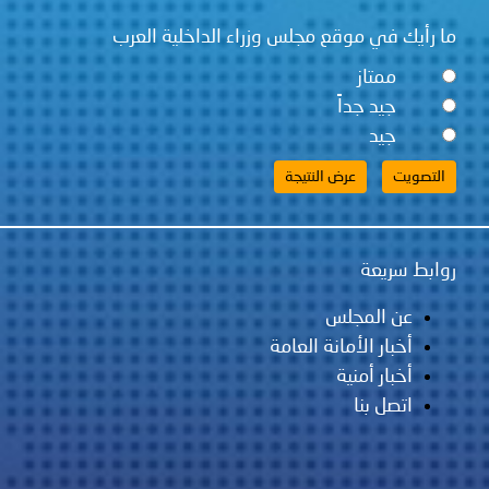
توعوية
إنجازات
الخدمات
ما رأيك في موقع مجلس وزراء الداخلية العرب
صور
الإلكترونية
ممتاز
جيد جداً
مجلة
وفيديو
جيد
أصداء
إعلانات
من
الأمانة
نحن
اتصل
روابط سريعة
بنا
عن المجلس
أخبار الأمانة العامة
أخبار أمنية
اتصل بنا