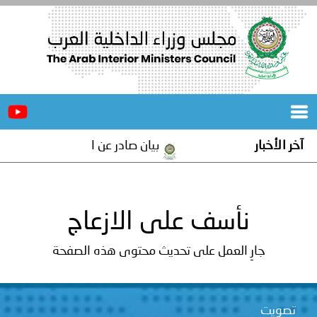
الرئيسية
عن
الأخبار
المجلس
آخر الأخبار
بيان صادر عن الأمانة العامة لمجلس 
المكاتب
دورات
المتخصصة
نأسف على الازعاج
المجلس
مؤتمرات
جارِ العمل على تحديث محتوى هذه الصفحة
و
جهود
و
برامج
اجتماعات
تصويت