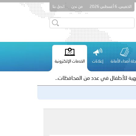
الخميس، 6 أغسطس 2026
من نحن
اتصل بنا
طلق مخيمًا صيفيًا في أريحا وتنفذ محاضرة توعوية للأطفال في رام
لة أصداء الأمانة
إعلانات
الخدمات الإلكترونية
لفلسطينية والكلية الدولية الجامعية للعلوم والصحة توقعان اتفاقية
معي..
بوظبي تحذر من زيادة عدد الركاب في المركبات حفاظًا على سلامة