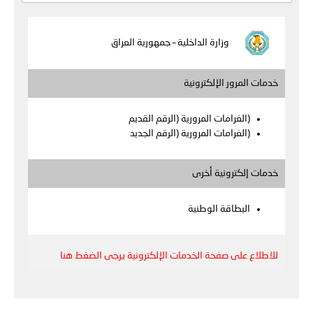
توعوية
إنجازات
الخدمات
صور
الإلكترونية
وزارة الداخلية – جمهورية العراق
مجلة
وفيديو
خدمات المرور الإلكترونية
أصداء
إعلانات
(الغرامات المرورية (الرقم القديم
(الغرامات المرورية (الرقم الجديد
من
الأمانة
نحن
اتصل
خدمات إلكترونية أخرى
بنا
البطاقة الوطنية
للاطلاع على صفحة الخدمات الإلكترونية يرجى الضغط هنا