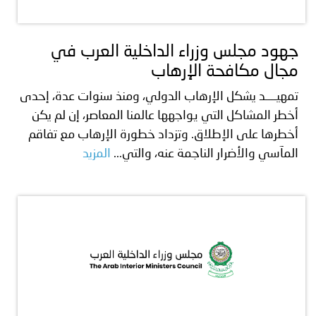
توعوية
إنجازات
الخدمات
صور
الإلكترونية
جهود مجلس وزراء الداخلية العرب في
مجال مكافحة الإرهاب
مجلة
وفيديو
تمهيــــد يشكل الإرهاب الدولي، ومنذ سنوات عدة، إحدى
أصداء
إعلانات
أخطر المشاكل التي يواجهها عالمنا المعاصر، إن لم يكن
أخطرها على الإطلاق. وتزداد خطورة الإرهاب مع تفاقم
من
الأمانة
المآسي والأضرار الناجمة عنه، والتي...
المزيد
نحن
اتصل
بنا