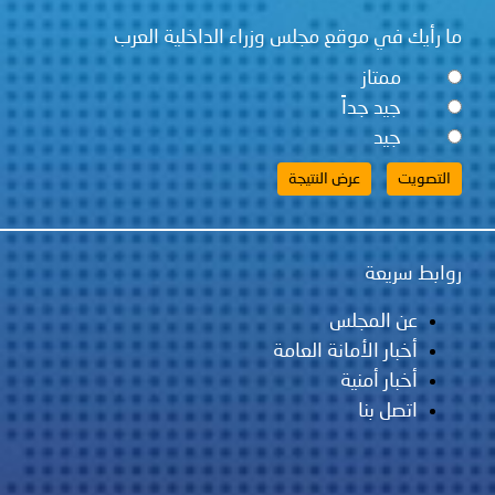
توعوية
إنجازات
الخدمات
ما رأيك في موقع مجلس وزراء الداخلية العرب
صور
الإلكترونية
ممتاز
جيد جداً
مجلة
وفيديو
جيد
أصداء
إعلانات
من
الأمانة
نحن
اتصل
روابط سريعة
بنا
عن المجلس
أخبار الأمانة العامة
أخبار أمنية
اتصل بنا