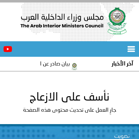
الرئيسية
عن
الأخبار
المجلس
آخر الأخبار
بيان صادر عن الأمانة العامة لمجلس 
المكاتب
دورات
المتخصصة
نأسف على الازعاج
المجلس
مؤتمرات
جارِ العمل على تحديث محتوى هذه الصفحة
و
جهود
و
برامج
اجتماعات
تصويت