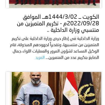
توعوية
إنجازات
الخدمات
صور
الإلكترونية
الكويت ــ 1444/3/02هــ الموافق
2022/09/28م - تكريم المتميزين من
مجلة
وفيديو
منتسبي وزارة الداخلية ..
أصداء
إعلانات
وزارة الداخلية في إطار حرص وزارة الداخلية على تكريم
المتميزين من منتسبيها، وتقديراً لجهودهم المبذولة، قام
من
الأمانة
الوكيل المساعد لشؤون المرور والعمليات اللواء جمال
نحن
اتصل
الصايغ بتكريم عدد من المتميزين...
المزيد
بنا