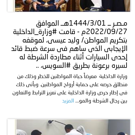
مـصـر ــ 1444/3/01هــ الموافق
2022/09/27م - قامت #وزارة_الداخلية
بتكريم المواطن/ وليد عيسى، لموقفه
الإيجابى الذى ساهم فى سرعة ضبط قائد
إحدى السيارات أثناء مطاردة الشرطة له
لسيره برعونة بطريق #السويس، ..
وزارة الداخلية معرضاً حياة المواطنين للخطر وذلك من
منطلق حرصه على حماية أرواح المواطنين. ويأتى ذلك
فى إطار حرص وزارة الداخلية على تعزيز الترابط والتعاون
بين رجال الشرطة والمو...
المزيد