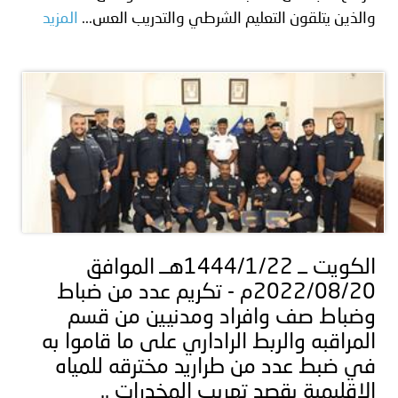
والذين يتلقون التعليم الشرطي والتدريب العس...
المزيد
الكويت ــ 1444/1/22هــ الموافق
2022/08/20م - تكريم عدد من ضباط
وضباط صف وافراد ومدنيين من قسم
المراقبه والربط الراداري على ما قاموا به
في ضبط عدد من طراريد مخترقه للمياه
الإقليمية بقصد تهريب المخدرات ..