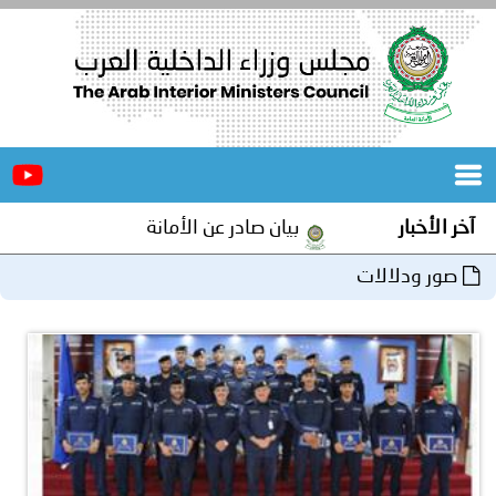
الرئيسية
عن
الأخبار
المجلس
آخر الأخبار
بيان صادر عن الأمانة العامة لمجلس وزراء الداخل
المكاتب
صور ودلالات
دورات
المتخصصة
المجلس
مؤتمرات
و
جهود
و
برامج
اجتماعات