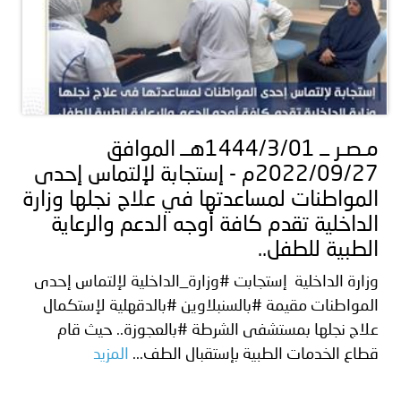
مـصـر ــ 1444/3/01هــ الموافق
2022/09/27م - إستجابة لإلتماس إحدى
المواطنات لمساعدتها في علاج نجلها وزارة
الداخلية تقدم كافة أوجه الدعم والرعاية
الطبية للطفل..
وزارة الداخلية إستجابت #وزارة_الداخلية لإلتماس إحدى
المواطنات مقيمة #بالسنبلاوين #بالدقهلية لإستكمال
علاج نجلها بمستشفى الشرطة #بالعجوزة.. حيث قام
قطاع الخدمات الطبية بإستقبال الطف...
المزيد