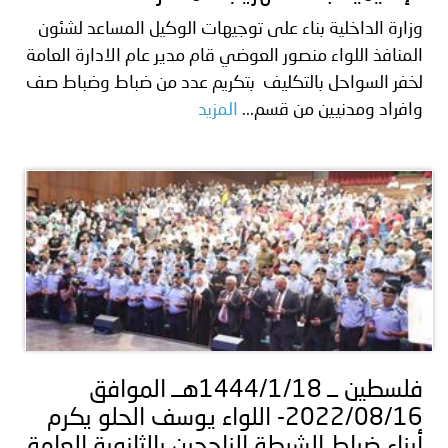
وزارة الداخلية بناء على توجيهات الوكيل المساعد لشئون
المنافذ اللواء منصور العوضي قام مدير عام الادارة العامة
لخفر السواحل بالتكليف بتكريم عدد من ضباط وضباط صف
وافراد ومدنيين من قسم...
المزيد
فلسطين ــ 1444/1/18هــ الموافق
2022/08/16- اللواء يوسف الحلو يكرم
أبناء ضباط الشرطة الناجحين بالثانوية العامة