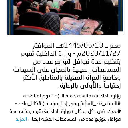
مصر ــ 1445/05/13هــ الموافق
2023/11/27م - وزارة الداخلية تقوم
بتنظيم عدة قوافل لتوزيع عدد من
المساعدات العينية بالمجان على السيدات
وخاصة المرأة المعيلة بالمناطق الأكثر
إحتياجاً والأولى بالرعاية.
وزارة الداخلية بمناسبة حملة الـ (16 يوم لمناهضة
#العنف_ضد_المرأة) وفى إطار مبادرة ( #كلنا_واحد -
#معك_فى_كل_مكان ) وزارة الداخلية تقوم بتنظيم عدة
قوافل لتوزيع عدد من المساعدات العينية (بطا...
المزيد