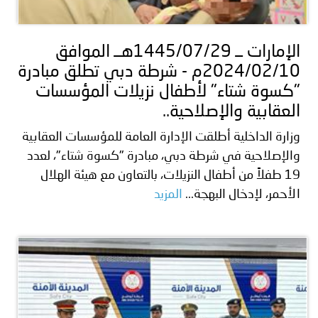
توعوية
إنجازات
الخدمات
صور
الإلكترونية
الإمارات ــ 1445/07/29هــ الموافق
2024/02/10م - شرطة دبي تطلق مبادرة
مجلة
وفيديو
"كسوة شتاء" لأطفال نزيلات المؤسسات
أصداء
إعلانات
العقابية والإصلاحية..
وزارة الداخلية أطلقت الإدارة العامة للمؤسسات العقابية
من
الأمانة
والإصلاحية في شرطة دبي، مبادرة "كسوة شتاء"، لعدد
نحن
اتصل
19 طفلاً من أطفال النزيلات، بالتعاون مع هيئة الهلال
الأحمر، لإدخال البهجة...
المزيد
بنا