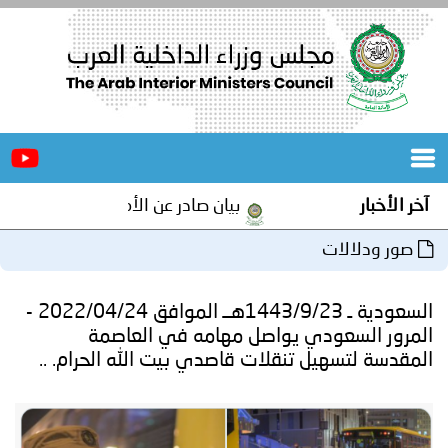
الرئيسية
عن
الأخبار
المجلس
آخر الأخبار
بيان صادر عن الأمانة العامة لمجلس وزراء
المكاتب
صور ودلالات
دورات
المتخصصة
السعودية ـ 1443/9/23هــ الموافق 2022/04/24 -
المجلس
مؤتمرات
المرور السعودي⁩ يواصل مهامه في العاصمة
المقدسة لتسهيل تنقلات قاصدي بيت الله الحرام. ..
و
جهود
و
برامج
اجتماعات