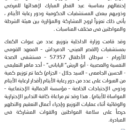
إحتفالهم بمناسبة عيد الفطر المبارك لإهدائها للمرضى
وذويهم ببعض المستشفيات الحكومية ودور رعاية الأيتام ،
يأتى ذلك تعزيزاً لروح المشاركة والمؤازرة بين هيئة الشرطة
والمواطنين فى مختلف المناسبات .
وقد قامت وزارة الداخلية بتوزيع عدد من عبوات الكعك
بمستشفيات (القصر العينى- الدمرداش – المعهد القومى
للأورام - سرطان الأطفال 57357 – مستشفى الصحة
النفسية والعصبية - أبو الريش" اليابانى" – أحد ماهر التعليمى
- الحسين الجامعى – السيد جلال - الجزام) كما تم توزيع كمية
من العبوات على عدد من دور رعاية الأيتام (أقدار لرعاية الأيتام
وذوى الإحتياجات الخاصة – مؤسسة الجمالية الإجتماعية –
المواساة للأيتام) . هذا وقد تم مراعاة كافة التدابير الإحترازية
والوقائية أثناء عمليات التوزيع وإجراء أعمال التعقيم والتطهير
حرصاً على سلامة المواطنين والقوات المشاركة فى
المبادرة.