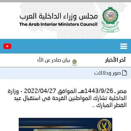
الرئيسية
عن
الأخبار
المجلس
آخر الأخبار
بيان صادر عن الأمانة العامة لمجلس وزرا
المكاتب
صور ودلالات
دورات
المتخصصة
مصر ـ 1443/9/26هــ الموافق 2022/04/27 - وزارة
المجلس
مؤتمرات
الداخلية تشارك المواطنين الفرحة فى استقبال عيد
الفطر المبارك ..
و
جهود
و
برامج
اجتماعات