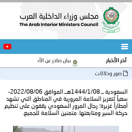
الرئيسية
عن
الأخبار
المجلس
آخر الأخبار
بيان صادر عن الأمانة العامة لمجلس وزراء
المكاتب
صور ودلالات
دورات
المتخصصة
السعودية ــ 1444/1/08هــ الموافق 2022/08/06-
المجلس
مؤتمرات
سعياً لتعزيز السلامة المرورية في المناطق التي تشهد
أمطاراً غزيرة؛ رجال المرور السعودي يقفون على تنظيم
و
جهود
حركة السير ومتابعتها. متمنين السلامة للجميع.
و
برامج
اجتماعات