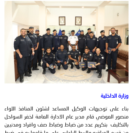
توعوية
إنجازات
الخدمات
صور
الإلكترونية
مجلة
وفيديو
أصداء
إعلانات
من
الأمانة
نحن
اتصل
بنا
وزارة الداخلية
بناء على توجيهات الوكيل المساعد لشئون المنافذ اللواء
منصور العوضي قام مدير عام الادارة العامة لخفر السواحل
بالتكليف بتكريم عدد من ضباط وضباط صف وافراد ومدنيين