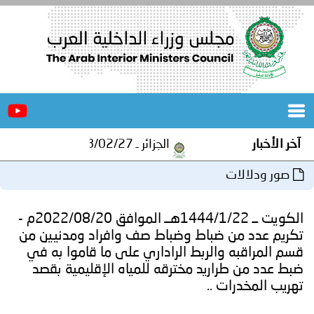
الرئيسية
عن
الأخبار
المجلس
آخر الأخبار
الجزائر ـ 1448/02/27هـ ــ الموافق 2026/08/10 م - مصالح أمن ولاية المنيعة تستقبل أشبال الهلال الاحمر الجزائري بالمنيعة..
المكاتب
صور ودلالات
دورات
المتخصصة
الكويت ــ 1444/1/22هــ الموافق 2022/08/20م -
المجلس
مؤتمرات
تكريم عدد من ضباط وضباط صف وافراد ومدنيين من
قسم المراقبه والربط الراداري على ما قاموا به في
و
جهود
ضبط عدد من طراريد مخترقه للمياه الإقليمية بقصد
تهريب المخدرات ..
و
برامج
اجتماعات