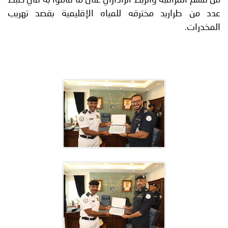
من قسم المراقبه والربط الراداري على ما قاموا به في ضبط
عدد من طراريد مخترقه للمياه الإقليمية بقصد تهريب
المخدرات.