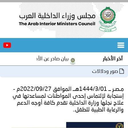
الرئيسية
عن
الأخبار
المجلس
آخر الأخبار
بيان صادر عن الأمانة العامة لمجلس وزرا
المكاتب
صور ودلالات
دورات
المتخصصة
مـصـر ــ 1444/3/01هــ الموافق 2022/09/27م -
المجلس
مؤتمرات
إستجابة لإلتماس إحدى المواطنات لمساعدتها في
علاج نجلها وزارة الداخلية تقدم كافة أوجه الدعم
و
جهود
والرعاية الطبية للطفل..
و
برامج
اجتماعات