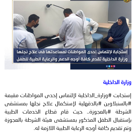
توعوية
إنجازات
الخدمات
صور
الإلكترونية
مجلة
وفيديو
أصداء
إعلانات
من
الأمانة
نحن
اتصل
وزارة الداخلية
بنا
إستجابت #وزارة_الداخلية لإلتماس إحدى المواطنات مقيمة
#بالسنبلاوين #بالدقهلية لإستكمال علاج نجلها بمستشفى
الشرطة #بالعجوزة.. حيث قام قطاع الخدمات الطبية
بإستقبال الطفل المذكور بمستشفى هيئة الشرطة بالعجوزة
وتم تقديم كافة أوجه الرعاية الطبية اللازمة له.