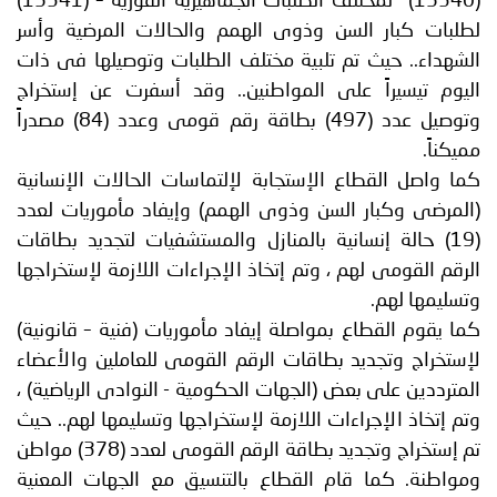
(15340) لمختلف الطلبات الجماهيرية الفورية – (15341)
لطلبات كبار السن وذوى الهمم والحالات المرضية وأسر
الشهداء.. حيث تم تلبية مختلف الطلبات وتوصيلها فى ذات
اليوم تيسيراً على المواطنين.. وقد أسفرت عن إستخراج
وتوصيل عدد (497) بطاقة رقم قومى وعدد (84) مصدراً
مميكناً.
كما واصل القطاع الإستجابة لإلتماسات الحالات الإنسانية
(المرضى وكبار السن وذوى الهمم) وإيفاد مأموريات لعدد
(19) حالة إنسانية بالمنازل والمستشفيات لتجديد بطاقات
الرقم القومى لهم ، وتم إتخاذ الإجراءات اللازمة لإستخراجها
وتسليمها لهم.
كما يقوم القطاع بمواصلة إيفاد مأموريات (فنية – قانونية)
لإستخراج وتجديد بطاقات الرقم القومى للعاملين والأعضاء
المترددين على بعض (الجهات الحكومية - النوادى الرياضية) ،
وتم إتخاذ الإجراءات اللازمة لإستخراجها وتسليمها لهم.. حيث
تم إستخراج وتجديد بطاقة الرقم القومى لعدد (378) مواطن
ومواطنة. كما قام القطاع بالتنسيق مع الجهات المعنية