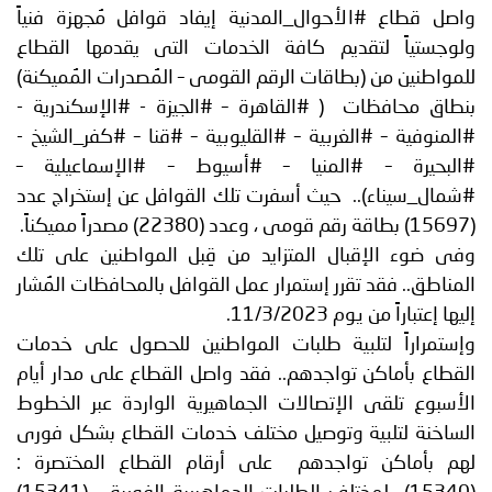
واصل قطاع #الأحوال_المدنية إيفاد قوافل مُجهزة فنياً
ولوجستياً لتقديم كافة الخدمات التى يقدمها القطاع
للمواطنين من (بطاقات الرقم القومى – المُصدرات المُميكنة)
بنطاق محافظات ( #القاهرة – #الجيزة - #الإسكندرية -
#المنوفية – #الغربية – #القليوبية – #قنا – #كفر_الشيخ -
#البحيرة – #المنيا – #أسيوط – #الإسماعيلية –
#شمال_سيناء).. حيث أسفرت تلك القوافل عن إستخراج عدد
(15697) بطاقة رقم قومى ، وعدد (22380) مصدراً مميكناً.
وفى ضوء الإقبال المتزايد من قِبل المواطنين على تلك
المناطق.. فقد تقرر إستمرار عمل القوافل بالمحافظات المُشار
إليها إعتباراً من يوم 11/3/2023.
وإستمراراً لتلبية طلبات المواطنين للحصول على خدمات
القطاع بأماكن تواجدهم.. فقد واصل القطاع على مدار أيام
الأسبوع تلقى الإتصالات الجماهيرية الواردة عبر الخطوط
الساخنة لتلبية وتوصيل مختلف خدمات القطاع بشكل فورى
لهم بأماكن تواجدهم على أرقام القطاع المختصرة :