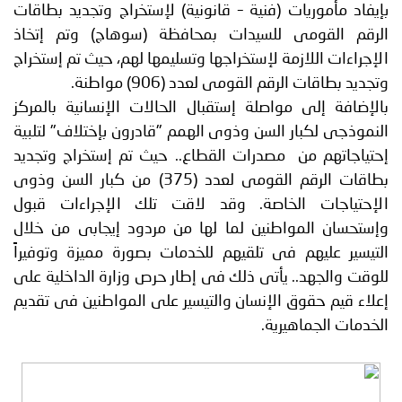
بإيفاد مأموريات (فنية – قانونية) لإستخراج وتجديد بطاقات
الرقم القومى للسيدات بمحافظة (سوهاج) وتم إتخاذ
الإجراءات اللازمة لإستخراجها وتسليمها لهم، حيث تم إستخراج
وتجديد بطاقات الرقم القومى لعدد (906) مواطنة.
بالإضافة إلى مواصلة إستقبال الحالات الإنسانية بالمركز
النموذجى لكبار السن وذوى الهمم "قادرون بإختلاف" لتلبية
إحتياجاتهم من مصدرات القطاع.. حيث تم إستخراج وتجديد
بطاقات الرقم القومى لعدد (375) من كبار السن وذوى
الإحتياجات الخاصة. وقد لاقت تلك الإجراءات قبول
وإستحسان المواطنين لما لها من مردود إيجابى من خلال
التيسير عليهم فى تلقيهم للخدمات بصورة مميزة وتوفيراً
للوقت والجهد.. يأتى ذلك فى إطار حرص وزارة الداخلية على
إعلاء قيم حقوق الإنسان والتيسير على المواطنين فى تقديم
الخدمات الجماهيرية.