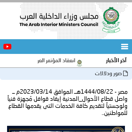
الرئيسية
عن
الأخبار
المجلس
آخر الأخبار
انعقاد المؤتمر العربي الثاني عشر للمسؤ
المكاتب
صور ودلالات
دورات
المتخصصة
مصر - 1444/08/22هــ الموافق 2023/03/14م ــ
المجلس
مؤتمرات
واصل قطاع الأحوال_المدنية إيفاد قوافل مُجهزة فنياً
ولوجستياً لتقديم كافة الخدمات التى يقدمها القطاع
و
جهود
للمواطنين..
و
برامج
اجتماعات