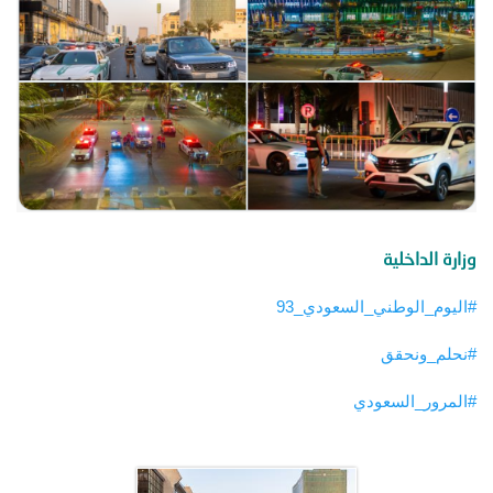
توعوية
إنجازات
الخدمات
صور
الإلكترونية
مجلة
وفيديو
أصداء
إعلانات
من
الأمانة
وزارة الداخلية
نحن
اتصل
#اليوم_الوطني_السعودي_93
بنا
#نحلم_ونحقق
#المرور_السعودي