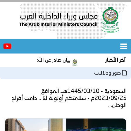
الرئيسية
عن
الأخبار
المجلس
آخر الأخبار
بيان صادر عن الأمانة العامة لمجلس وزرا
المكاتب
صور ودلالات
دورات
المتخصصة
السعودية - 1445/03/10هــ الموافق
المجلس
مؤتمرات
2023/09/25م - سلامتكم أولوية لنا .. دامت أفراح
الوطن. .
و
جهود
و
برامج
اجتماعات