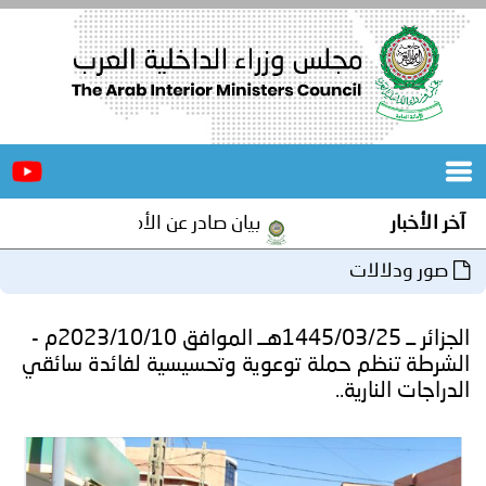
الرئيسية
عن
الأخبار
المجلس
آخر الأخبار
بيان صادر عن الأمانة العامة لمجلس وزرا
المكاتب
صور ودلالات
دورات
المتخصصة
الجزائر ــ 1445/03/25هــ الموافق 2023/10/10م -
المجلس
مؤتمرات
الشرطة تنظم حملة توعوية وتحسيسية لفائدة سائقي
الدراجات النارية..
و
جهود
و
برامج
اجتماعات