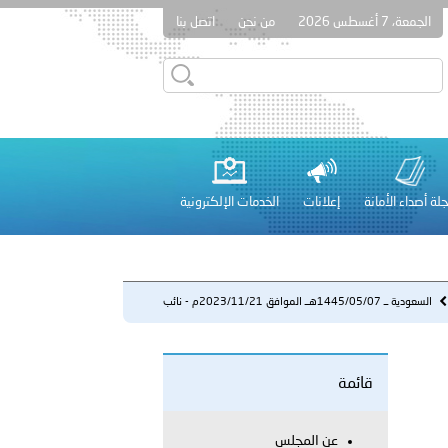
الجمعة، 7 أغسطس 2026
من نحن
اتصل بنا
قطر في أعمال الاجتماع الثالث عشر للجنة رؤساء الاتحادات الرياضية
لة أصداء الأمانة
إعلانات
الخدمات الإلكترونية
 عشر للمسؤولين عن الأمن السياحي 2026.
السعودية ــ 1445/05/07هــ الموافق 2023/11/21م - نائب
وزير ال...
قائمة
لفلسطينية والكلية الدولية الجامعية للعلوم والصحة توقعان اتفاقية
معي..
عن المجلس