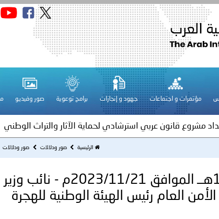
قـطـر ـ 1448/02/21هـ ــ الموافق 2026/08/04 م - مشاركة دولة 
 لدول الخليج العربية..
س
مؤتمرات و اجتماعات
جهود و إنجازات
برامج توعوية
صور وفيديو
مج
ة لمجلس وزراء الداخلية العرب بمناسبة اختتام المؤتمر العربي الثاني
عداد مشروع قانون عربي استرشادي لحماية الآثار والتراث الوطني
اني عشر للمسؤولين عن الأمن السياحي
الرئيسية
صور ودلالات
صور ودلالات
السعودية ــ 1445/05/07هــ الموافق 2023/11/21م - نائب وزير
فلسطين ـ 1448/02/22هـ ــ الموافق 2026/08/05 م - الشرطة ا
الأمن العام رئيس الهيئة الوطنية للهجرة
ترك في المجالات الأكاديمية والتدريبية، والتوعية والإرشاد المجت