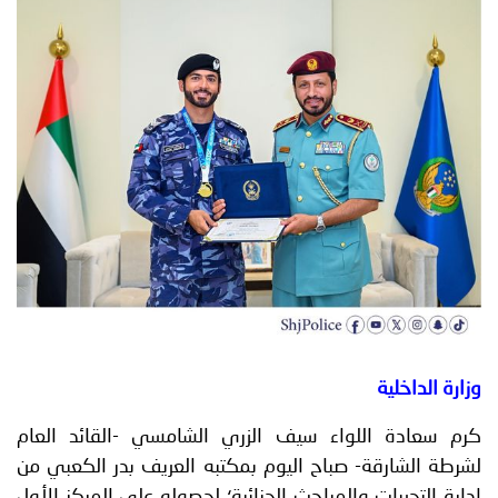
توعوية
إنجازات
الخدمات
صور
الإلكترونية
مجلة
وفيديو
أصداء
إعلانات
من
الأمانة
نحن
اتصل
بنا
وزارة الداخلية
كرم سعادة اللواء سيف الزري الشامسي -القائد العام
لشرطة الشارقة- صباح اليوم بمكتبه العريف بدر الكعبي من
إدارة التحريات والمباحث الجنائية؛ لحصوله على المركز الأول