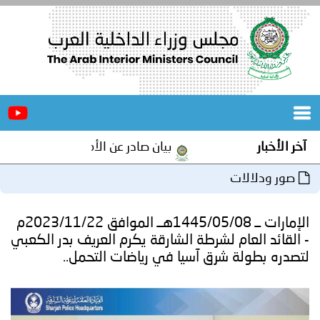
الرئيسية
عن
الأخبار
المجلس
آخر الأخبار
بيان صادر عن الأمانة العامة لمجلس وزرا
المكاتب
صور ودلالات
دورات
المتخصصة
الإمارات ــ 1445/05/08هــ الموافق 2023/11/22م
المجلس
مؤتمرات
- القائد العام لشرطة الشارقة يكرم العريف بدر الكعبي
لتصدره بطولة شرق آسيا في رياضات التحمل..
و
جهود
و
برامج
اجتماعات