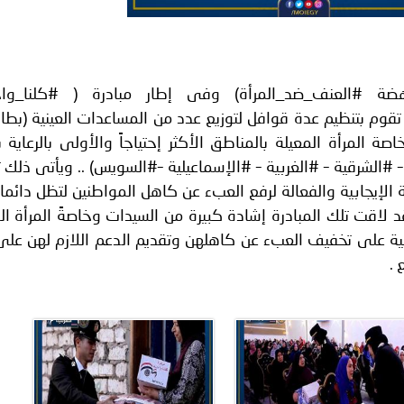
ة لمجلس وزراء الداخلية العرب بشأن الاستهداف الإيراني لسفينة إما
لـ (16 يوم لمناهضة #العنف_ضد_المرأة) وفى إطار مبادرة ( #كلنا_و
وم بتنظيم عدة قوافل لتوزيع عدد من المساعدات العينية (بطا
ة المرأة المعيلة بالمناطق الأكثر إحتياجاً والأولى بالرعاية 
 #الشرقية – #الغربية – #الإسماعيلية –#السويس) .. ويأتى ذلك تأ
إيجابية والفعالة لرفع العبء عن كاهل المواطنين لتظل دائما 
 لاقت تلك المبادرة إشادة كبيرة من السيدات وخاصةً المرأة ال
ية على تخفيف العبء عن كاهلهن وتقديم الدعم اللازم لهن على
 .