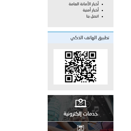
أخبار الأمانة العامة
أخبار أمنية
اتصل بنا
لفلسطينية والكلية الدولية الجامعية للعلوم والصحة توقعان اتفاقية
تطبيق الهاتف الذكي
معي..
بوظبي تحذر من زيادة عدد الركاب في المركبات حفاظًا على سلامة
 أبوظبي تطلع وفد الشرطة الإيطالية على منظومتي التأهيل الشرطي
بوظبي تنظم حملة للتبرع بالدم في منطقة الظفرة تعزيزا للمسؤولية
خدمات إلكترونية