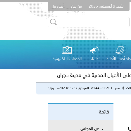
الأحد، 9 أغسطس 2026
من نحن
اتصل بنا
بوظبي تنظم حملة للتبرع بالدم في منطقة الظفرة تعزيزا للمسؤولية
لة أصداء الأمانة
إعلانات
الخدمات الإلكترونية
راتية
على الأعيان المدنية في مدينة نـجران
لات
مصر ــ 1445/05/13هــ الموافق 2023/11/27م - وزارة
الداخلية ...
 عشر للمسؤولين عن الأمن السياحي 2026.
قائمة
عن المجلس