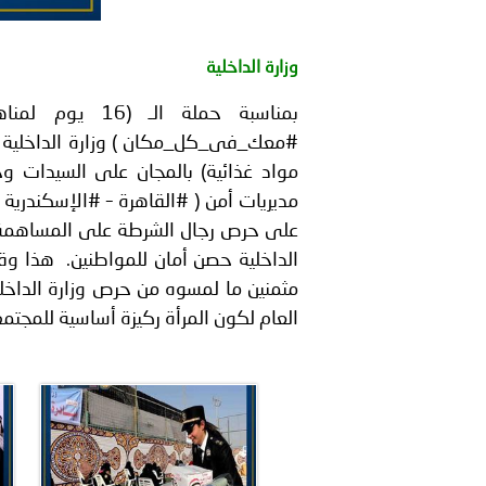
بيان صادر عن الأمانة العام
وزارة الداخلية
بمناسبة حملة ا
#معك_فى_كل_مكان ) وزارة الداخلية تق
مواد غذائية) بالمجان على السيدات وخاص
مديريات أمن ( #القاهرة – #الإسكندرية –
على حرص رجال الشرطة على المساهمة ال
الداخلية حصن أمان للمواطنين. هذا وقد
مثمنين ما لمسوه من حرص وزارة الداخل
العام لكون المرأة ركيزة أساسية للمجتمع