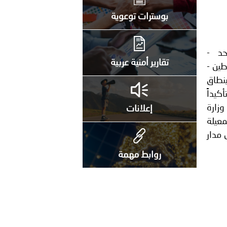
راتية
بوسترات توعوية
احد -
تقارير أمنية عربية
طين -
بنطاق
كيداً
وزارة
إعلانات
معيلة
 مدار
روابط مهمة