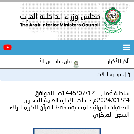
الرئيسية
عن
الأخبار
المجلس
آخر الأخبار
بيان صادر عن الأمانة العامة لمجلس وزر
المكاتب
صور ودلالات
دورات
المتخصصة
سلطنة عُمان ــ 1445/07/12هــ الموافق
المجلس
مؤتمرات
2024/01/24م - بدأت الإدارة العامة للسجون
التصفيات النهائية لمسابقة حفظ القرآن الكريم لنزلاء
و
جهود
السجن المركزي..
و
برامج
اجتماعات