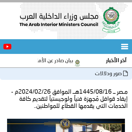
الرئيسية
عن
الأخبار
المجلس
بار
بيان صادر عن الأمانة العامة لمجلس وزراء الداخلية 
المكاتب
ودلالات
دورات
المتخصصة
مـصر ــ 1445/08/16هــ الموافق 2024/02/26م -
المجلس
مؤتمرات
وافل مُجهزة فنياً ولوجيستياً لتقديم كافة
 التى يقدمها القطاع للمواطنين..
و
جهود
و
برامج
اجتماعات