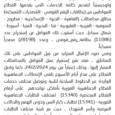
ياً لتقديم كافة الخدمات التى يقدمها القطاع
ين من (بطاقات الرقم القومى – المُصدرات المُميكنة)
حافظات (القاهرة – الجيزة – الإسكندرية – مطروح -
– الغربية – القليوبية – قنا – البحيرة – المنيا – أسيوط -
ناء).. حيث أسفرت تلك القوافل عن إستخراج عدد
(11086) بطاقة_رقم_قومى ، وعدد (28198) مصدراً
.
 الإقبال المتزايد من قِبل المواطنين على تلك
 .. فقد تقرر إستمرار عمل القوافل بالمحافظات
المشار إليها ، وذلك إعتباراً من يوم 24/2/2024. كما واصل
على مدار أيام الأسبوع تلقى الإتصالات الجماهيرية
 عبر الخطوط الساخنة لتلبية وتوصيل مختلف خدمات
الجماهيرية الفورية بأماكن تواجدهم على أرقام
القطاع المختصرة (15340) لمختلف الطلبات الجماهيرية
الفورية – (15341) لطلبات كبار السن وذوى الهمم والحالات
 وأسر الشهداء .. حيث تم تلبية مختلف الطلبات