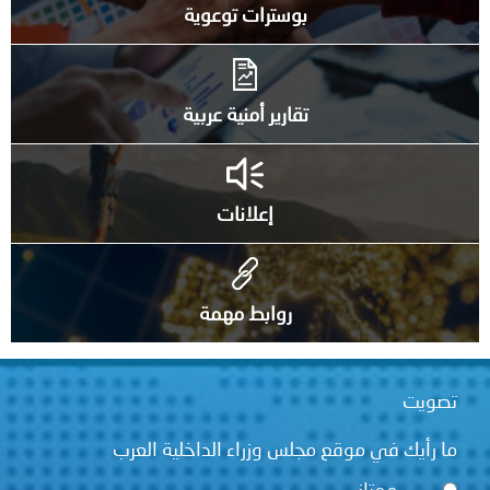
بوسترات توعوية
تقارير أمنية عربية
إعلانات
روابط مهمة
ت
يك في موقع مجلس وزراء الداخلية العرب