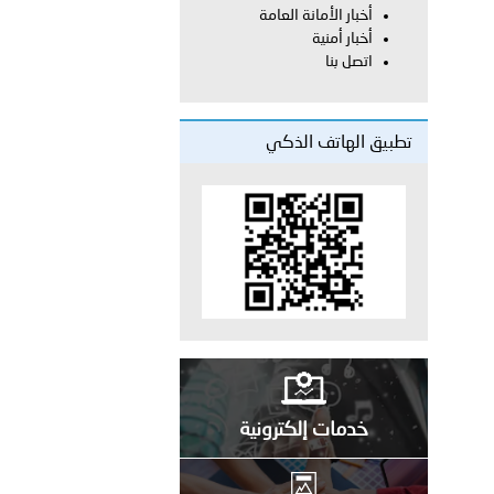
أخبار الأمانة العامة
أخبار أمنية
معي..
اتصل بنا
بوظبي تحذر من زيادة عدد الركاب في المركبات حفاظًا على سلامة
تطبيق الهاتف الذكي
 أبوظبي تطلع وفد الشرطة الإيطالية على منظومتي التأهيل الشرطي
بوظبي تنظم حملة للتبرع بالدم في منطقة الظفرة تعزيزا للمسؤولية
ور المرسومين الأميريين معالي النائب الأول لرئيس مجلس الوزراء
خدمات إلكترونية
أمن العام..