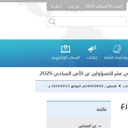
السبت، 8 أغسطس 2026
من نحن
اتصل بنا
ور المرسومين الأميريين معالي النائب الأول لرئيس مجلس الوزراء
أمن العام..
على الأعيان المدنية في مدينة نـجران
لة أصداء الأمانة
إعلانات
الخدمات الإلكترونية
 عشر للمسؤولين عن الأمن السياحي 2026.
الات
فلسطين ــ 1445/09/03هــ الموافق 2024/03/13 م -
الشرطة توزع ع...
رطة توزع
قائمة
لفلسطينية والكلية الدولية الجامعية للعلوم والصحة توقعان اتفاقية
عن المجلس