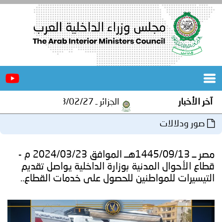
الرئيسية
عن
الأخبار
المجلس
آخر الأخبار
الجزائر ـ 1448/02/27هـ ــ الموافق 2026/08/10 م - مصالح أمن ولاية المنيعة تستقبل أشبال الهلال الاحمر الجزائري بالمنيعة..
المكاتب
صور ودلالات
دورات
المتخصصة
مصر ــ 1445/09/13هــ الموافق 2024/03/23 م -
المجلس
مؤتمرات
قطاع الأحوال المدنية بوزارة الداخلية يواصل تقديم
التيسيرات للمواطنين للحصول على خدمات القطاع..
و
جهود
و
برامج
اجتماعات